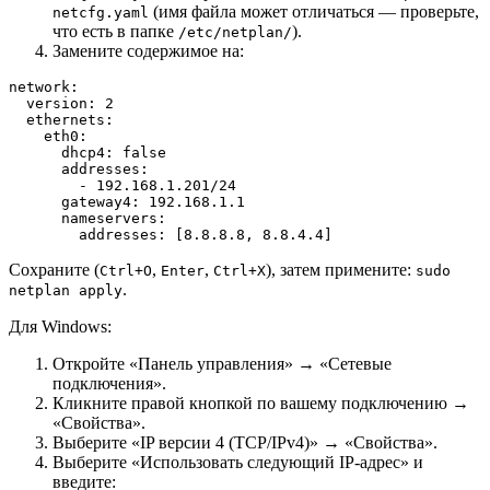
(имя файла может отличаться — проверьте,
netcfg.yaml
что есть в папке
).
/etc/netplan/
Замените содержимое на:
network:

  version: 2

  ethernets:

    eth0:

      dhcp4: false

      addresses:

        - 192.168.1.201/24

      gateway4: 192.168.1.1

      nameservers:

        addresses: [8.8.8.8, 8.8.4.4]
Сохраните (
,
,
), затем примените:
Ctrl+O
Enter
Ctrl+X
sudo
.
netplan apply
Для Windows:
Откройте «Панель управления» → «Сетевые
подключения».
Кликните правой кнопкой по вашему подключению →
«Свойства».
Выберите «IP версии 4 (TCP/IPv4)» → «Свойства».
Выберите «Использовать следующий IP-адрес» и
введите: