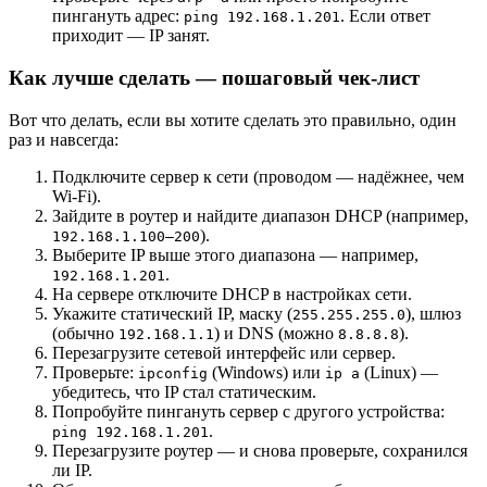
пингануть адрес:
. Если ответ
ping 192.168.1.201
приходит — IP занят.
Как лучше сделать — пошаговый чек-лист
Вот что делать, если вы хотите сделать это правильно, один
раз и навсегда:
Подключите сервер к сети (проводом — надёжнее, чем
Wi-Fi).
Зайдите в роутер и найдите диапазон DHCP (например,
).
192.168.1.100–200
Выберите IP выше этого диапазона — например,
.
192.168.1.201
На сервере отключите DHCP в настройках сети.
Укажите статический IP, маску (
), шлюз
255.255.255.0
(обычно
) и DNS (можно
).
192.168.1.1
8.8.8.8
Перезагрузите сетевой интерфейс или сервер.
Проверьте:
(Windows) или
(Linux) —
ipconfig
ip a
убедитесь, что IP стал статическим.
Попробуйте пингануть сервер с другого устройства:
.
ping 192.168.1.201
Перезагрузите роутер — и снова проверьте, сохранился
ли IP.