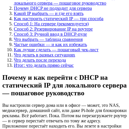
локального сервера — пошаговое руководство
Почему DHCP не подходит для сервера
Какой IP выбрать — и где его взять
Как настроить статический IP — три способа
Способ 1: На сервере (рекомендуется)
Способ 2: Резервирование IP на роутере
Способ 3: Ручной ввод в DHCP-пуле
Что выбрать — таблица сравнения
Частые ошибки — и как их избежать
Как лучше сделать — пошаговый чек-лист
Что делать в разных ситуациях
Что делать после перехода
Итог: что делать прямо сейчас
Почему и как перейти с DHCP на
статический IP для локального сервера
— пошаговое руководство
Вы настроили сервер дома или в офисе — может, это NAS,
медиасервер, домашний сайт, или даже Pi-hole для блокировки
рекламы. Всё работает. Пока. Потом вы перезагружаете роутер
— и сервер перестаёт отвечать по тому же адресу.
Приложение перестаёт находить его. Вы лезете в настройки