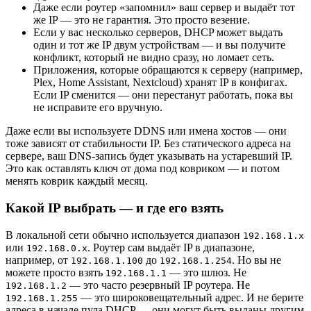
Даже если роутер «запомнил» ваш сервер и выдаёт тот
же IP — это не гарантия. Это просто везение.
Если у вас несколько серверов, DHCP может выдать
один и тот же IP двум устройствам — и вы получите
конфликт, который не видно сразу, но ломает сеть.
Приложения, которые обращаются к серверу (например,
Plex, Home Assistant, Nextcloud) хранят IP в конфигах.
Если IP сменится — они перестанут работать, пока вы
не исправите его вручную.
Даже если вы используете DDNS или имена хостов — они
тоже зависят от стабильности IP. Без статического адреса на
сервере, ваш DNS-запись будет указывать на устаревший IP.
Это как оставлять ключ от дома под ковриком — и потом
менять коврик каждый месяц.
Какой IP выбрать — и где его взять
В локальной сети обычно используется диапазон
192.168.1.x
или
. Роутер сам выдаёт IP в диапазоне,
192.168.0.x
например, от
до
. Но вы не
192.168.1.100
192.168.1.254
можете просто взять
— это шлюз. Не
192.168.1.1
— это часто резервный IP роутера. Не
192.168.1.2
— это широковещательный адрес. И не берите
192.168.1.255
адреса в начале пула DHCP — они могут быть выданы другим