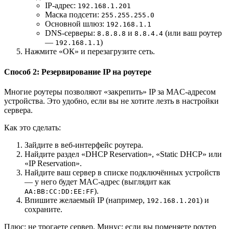
IP-адрес:
192.168.1.201
Маска подсети:
255.255.255.0
Основной шлюз:
192.168.1.1
DNS-серверы:
и
(или ваш роутер
8.8.8.8
8.8.4.4
—
)
192.168.1.1
Нажмите «ОК» и перезагрузите сеть.
Способ 2: Резервирование IP на роутере
Многие роутеры позволяют «закрепить» IP за MAC-адресом
устройства. Это удобно, если вы не хотите лезть в настройки
сервера.
Как это сделать:
Зайдите в веб-интерфейс роутера.
Найдите раздел «DHCP Reservation», «Static DHCP» или
«IP Reservation».
Найдите ваш сервер в списке подключённых устройств
— у него будет MAC-адрес (выглядит как
).
AA:BB:CC:DD:EE:FF
Впишите желаемый IP (например,
) и
192.168.1.201
сохраните.
Плюс: не трогаете сервер. Минус: если вы поменяете роутер