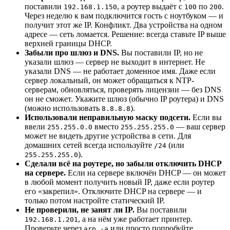
поставили
, а роутер выдаёт с
по
.
192.168.1.150
100
200
Через неделю к вам подключится гость с ноутбуком — и
получит этот же IP. Конфликт. Два устройства на одном
адресе — сеть ломается. Решение: всегда ставьте IP выше
верхней границы DHCP.
Забыли про шлюз и DNS.
Вы поставили IP, но не
указали шлюз — сервер не выходит в интернет. Не
указали DNS — не работает доменное имя. Даже если
сервер локальный, он может обращаться к NTP-
серверам, обновляться, проверять лицензии — без DNS
он не сможет. Укажите шлюз (обычно IP роутера) и DNS
(можно использовать
).
8.8.8.8
Использовали неправильную маску подсети.
Если вы
ввели
вместо
— ваш сервер
255.255.0.0
255.255.255.0
может не видеть другие устройства в сети. Для
домашних сетей всегда используйте
(или
/24
).
255.255.255.0
Сделали всё на роутере, но забыли отключить DHCP
на сервере.
Если на сервере включён DHCP — он может
в любой момент получить новый IP, даже если роутер
его «закрепил». Отключите DHCP на сервере — и
только потом настройте статический IP.
Не проверили, не занят ли IP.
Вы поставили
, а на нём уже работает принтер.
192.168.1.201
Проверьте через
или просто попробуйте
arp -a