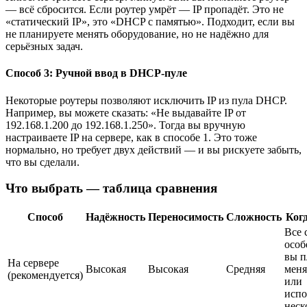
— всё сбросится. Если роутер умрёт — IP пропадёт. Это не
«статический IP», это «DHCP с памятью». Подходит, если вы
не планируете менять оборудование, но не надёжно для
серьёзных задач.
Способ 3: Ручной ввод в DHCP-пуле
Некоторые роутеры позволяют исключить IP из пула DHCP.
Например, вы можете сказать: «Не выдавайте IP от
192.168.1.200 до 192.168.1.250». Тогда вы вручную
настраиваете IP на сервере, как в способе 1. Это тоже
нормально, но требует двух действий — и вы рискуете забыть,
что вы сделали.
Что выбрать — таблица сравнения
Способ
Надёжность
Переносимость
Сложность
Когд
Все 
особ
вы п
На сервере
Высокая
Высокая
Средняя
меня
(рекомендуется)
или
испо
неск