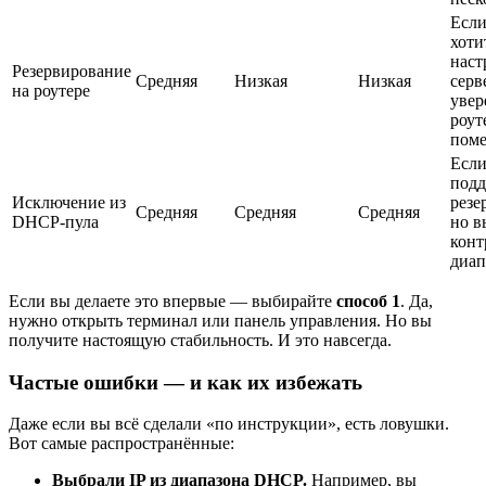
Если
хоти
наст
Резервирование
Средняя
Низкая
Низкая
серв
на роутере
увер
роут
поме
Если
подд
Исключение из
резе
Средняя
Средняя
Средняя
DHCP-пула
но в
конт
диап
Если вы делаете это впервые — выбирайте
способ 1
. Да,
нужно открыть терминал или панель управления. Но вы
получите настоящую стабильность. И это навсегда.
Частые ошибки — и как их избежать
Даже если вы всё сделали «по инструкции», есть ловушки.
Вот самые распространённые:
Выбрали IP из диапазона DHCP.
Например, вы