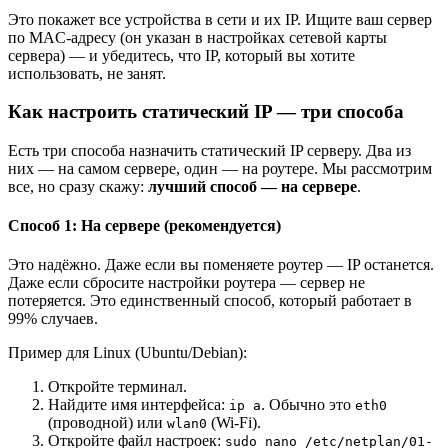
Это покажет все устройства в сети и их IP. Ищите ваш сервер
по MAC-адресу (он указан в настройках сетевой карты
сервера) — и убедитесь, что IP, который вы хотите
использовать, не занят.
Как настроить статический IP — три способа
Есть три способа назначить статический IP серверу. Два из
них — на самом сервере, один — на роутере. Мы рассмотрим
все, но сразу скажу:
лучший способ — на сервере
.
Способ 1: На сервере (рекомендуется)
Это надёжно. Даже если вы поменяете роутер — IP останется.
Даже если сбросите настройки роутера — сервер не
потеряется. Это единственный способ, который работает в
99% случаев.
Пример для Linux (Ubuntu/Debian):
Откройте терминал.
Найдите имя интерфейса:
. Обычно это
ip a
eth0
(проводной) или
(Wi-Fi).
wlan0
Откройте файл настроек:
sudo nano /etc/netplan/01-