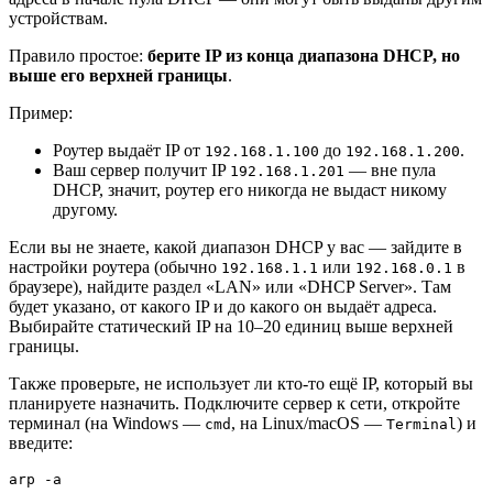
устройствам.
Правило простое:
берите IP из конца диапазона DHCP, но
выше его верхней границы
.
Пример:
Роутер выдаёт IP от
до
.
192.168.1.100
192.168.1.200
Ваш сервер получит IP
— вне пула
192.168.1.201
DHCP, значит, роутер его никогда не выдаст никому
другому.
Если вы не знаете, какой диапазон DHCP у вас — зайдите в
настройки роутера (обычно
или
в
192.168.1.1
192.168.0.1
браузере), найдите раздел «LAN» или «DHCP Server». Там
будет указано, от какого IP и до какого он выдаёт адреса.
Выбирайте статический IP на 10–20 единиц выше верхней
границы.
Также проверьте, не использует ли кто-то ещё IP, который вы
планируете назначить. Подключите сервер к сети, откройте
терминал (на Windows —
, на Linux/macOS —
) и
cmd
Terminal
введите:
arp -a