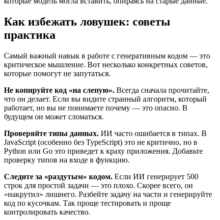
которые модель могла вставить, опираясь на старые данные.
Как избежать ловушек: советы
практика
Самый важный навык в работе с генеративным кодом — это
критическое мышление. Вот несколько конкретных советов,
которые помогут не запутаться.
Не копируйте код «на слепую».
Всегда сначала прочитайте,
что он делает. Если вы видите странный алгоритм, который
работает, но вы не понимаете почему — это опасно. В
будущем он может сломаться.
Проверяйте типы данных.
ИИ часто ошибается в типах. В
JavaScript (особенно без TypeScript) это не критично, но в
Python или Go это приведет к краху приложения. Добавьте
проверку типов на входе в функцию.
Следите за «раздутым» кодом.
Если ИИ генерирует 500
строк для простой задачи — это плохо. Скорее всего, он
«накрутил» лишнего. Разбейте задачу на части и генерируйте
код по кусочкам. Так проще тестировать и проще
контролировать качество.