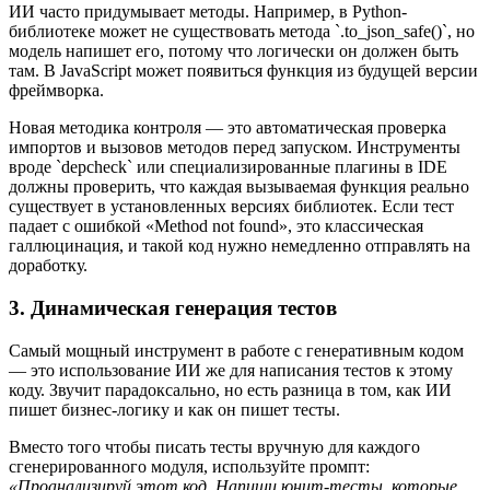
ИИ часто придумывает методы. Например, в Python-
библиотеке может не существовать метода `.to_json_safe()`, но
модель напишет его, потому что логически он должен быть
там. В JavaScript может появиться функция из будущей версии
фреймворка.
Новая методика контроля — это автоматическая проверка
импортов и вызовов методов перед запуском. Инструменты
вроде `depcheck` или специализированные плагины в IDE
должны проверить, что каждая вызываемая функция реально
существует в установленных версиях библиотек. Если тест
падает с ошибкой «Method not found», это классическая
галлюцинация, и такой код нужно немедленно отправлять на
доработку.
3. Динамическая генерация тестов
Самый мощный инструмент в работе с генеративным кодом
— это использование ИИ же для написания тестов к этому
коду. Звучит парадоксально, но есть разница в том, как ИИ
пишет бизнес-логику и как он пишет тесты.
Вместо того чтобы писать тесты вручную для каждого
сгенерированного модуля, используйте промпт:
«Проанализируй этот код. Напиши юнит-тесты, которые