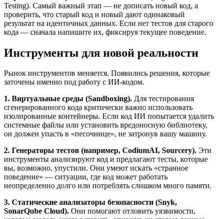
Testing). Самый важный этап — не дописать новый код, а
проверить, что старый код и новый дают одинаковый
результат на идентичных данных. Если нет тестов для старого
кода — сначала напишите их, фиксируя текущее поведение.
Инструменты для новой реальности
Рынок инструментов меняется. Появились решения, которые
заточены именно под работу с ИИ-кодом.
1. Виртуальные среды (Sandboxing).
Для тестирования
сгенерированного кода критически важно использовать
изолированные контейнеры. Если код ИИ попытается удалить
системные файлы или установить вредоносную библиотеку,
он должен упасть в «песочнице», не затронув вашу машину.
2. Генераторы тестов (например, CodiumAI, Sourcery).
Эти
инструменты анализируют код и предлагают тесты, которые
вы, возможно, упустили. Они умеют искать «странное
поведение» — ситуации, где код может работать
неопределенно долго или потреблять слишком много памяти.
3. Статические анализаторы безопасности (Snyk,
SonarQube Cloud).
Они помогают отловить уязвимости,