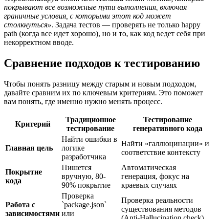
покрывают все возможные пути выполнения, включая
граничные условия, с которыми этот код может
столкнуться»
. Задача тестов — проверять не только happy
path (когда все идет хорошо), но и то, как код ведет себя при
некорректном вводе.
Сравнение подходов к тестированию
Чтобы понять разницу между старым и новым подходом,
давайте сравним их по ключевым критериям. Это поможет
вам понять, где именно нужно менять процесс.
Традиционное
Тестирование
Критерий
тестирование
генеративного кода
Найти ошибки в
Найти «галлюцинации» и
Главная цель
логике
соответствие контексту
разработчика
Пишется
Автоматическая
Покрытие
вручную, 80-
генерация, фокус на
кода
90% покрытие
краевых случаях
Проверка
Проверка реальности
Работа с
`package.json`
существования методов
зависимостями
или
(Anti-Hallucination check)