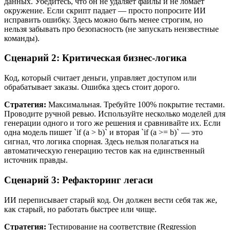
данных. Убедитесь, что он не удаляет файлы и не ломает
окружение. Если скрипт падает — просто попросите ИИ
исправить ошибку. Здесь можно быть менее строгим, но
нельзя забывать про безопасность (не запускать неизвестные
команды).
Сценарий 2: Критическая бизнес-логика
Код, который считает деньги, управляет доступом или
обрабатывает заказы. Ошибка здесь стоит дорого.
Стратегия:
Максимальная. Требуйте 100% покрытие тестами.
Проводите ручной ревью. Используйте несколько моделей для
генерации одного и того же решения и сравнивайте их. Если
одна модель пишет `if (a > b)` и вторая `if (a >= b)` — это
сигнал, что логика спорная. Здесь нельзя полагаться на
автоматическую генерацию тестов как на единственный
источник правды.
Сценарий 3: Рефакторинг легаси
ИИ переписывает старый код. Он должен вести себя так же,
как старый, но работать быстрее или чище.
Стратегия:
Тестирование на соответствие (Regression