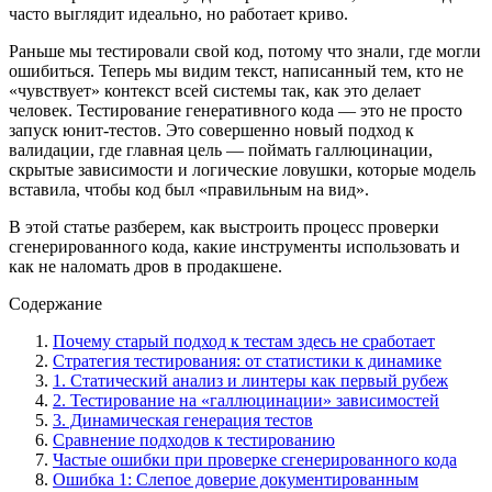
часто выглядит идеально, но работает криво.
Раньше мы тестировали свой код, потому что знали, где могли
ошибиться. Теперь мы видим текст, написанный тем, кто не
«чувствует» контекст всей системы так, как это делает
человек. Тестирование генеративного кода — это не просто
запуск юнит-тестов. Это совершенно новый подход к
валидации, где главная цель — поймать галлюцинации,
скрытые зависимости и логические ловушки, которые модель
вставила, чтобы код был «правильным на вид».
В этой статье разберем, как выстроить процесс проверки
сгенерированного кода, какие инструменты использовать и
как не наломать дров в продакшене.
Содержание
Почему старый подход к тестам здесь не сработает
Стратегия тестирования: от статистики к динамике
1. Статический анализ и линтеры как первый рубеж
2. Тестирование на «галлюцинации» зависимостей
3. Динамическая генерация тестов
Сравнение подходов к тестированию
Частые ошибки при проверке сгенерированного кода
Ошибка 1: Слепое доверие документированным