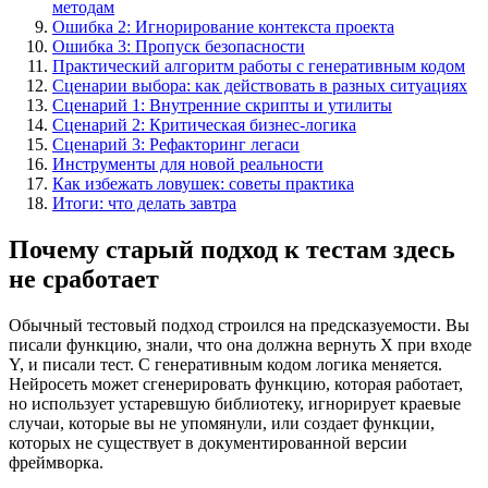
методам
Ошибка 2: Игнорирование контекста проекта
Ошибка 3: Пропуск безопасности
Практический алгоритм работы с генеративным кодом
Сценарии выбора: как действовать в разных ситуациях
Сценарий 1: Внутренние скрипты и утилиты
Сценарий 2: Критическая бизнес-логика
Сценарий 3: Рефакторинг легаси
Инструменты для новой реальности
Как избежать ловушек: советы практика
Итоги: что делать завтра
Почему старый подход к тестам здесь
не сработает
Обычный тестовый подход строился на предсказуемости. Вы
писали функцию, знали, что она должна вернуть X при входе
Y, и писали тест. С генеративным кодом логика меняется.
Нейросеть может сгенерировать функцию, которая работает,
но использует устаревшую библиотеку, игнорирует краевые
случаи, которые вы не упомянули, или создает функции,
которых не существует в документированной версии
фреймворка.