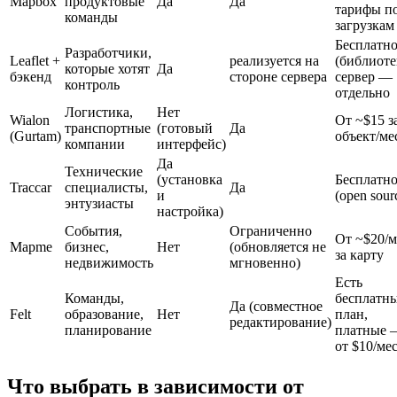
Mapbox
продуктовые
Да
Да
тарифы п
команды
загрузкам
Бесплатн
Разработчики,
Leaflet +
реализуется на
(библиоте
которые хотят
Да
бэкенд
стороне сервера
сервер —
контроль
отдельно
Логистика,
Нет
Wialon
От ~$15 з
транспортные
(готовый
Да
(Gurtam)
объект/ме
компании
интерфейс)
Да
Технические
(установка
Бесплатн
Traccar
специалисты,
Да
и
(open sour
энтузиасты
настройка)
События,
Ограниченно
От ~$20/м
Mapme
бизнес,
Нет
(обновляется не
за карту
недвижимость
мгновенно)
Есть
Команды,
бесплатн
Да (совместное
Felt
образование,
Нет
план,
редактирование)
планирование
платные 
от $10/ме
Что выбрать в зависимости от