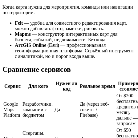
Когда карта нужна для мероприятия, команды или навигации
по территории.
Felt
— удобна для совместного редактирования карт,
можно добавлять фото, заметки, рисовать.
Mapme
— конструктор интерактивных карт для
бизнеса, событий, недвижимости. Без кода.
ArcGIS Online (Esri)
— профессиональная
геоинформационная платформа. Серьёзный инструмент
с аналитикой, но и порог входа выше.
Сравнение сервисов
Нужен ли
Примерн
Сервис
Для кого
Реальное время
код
стоимос
От $200
бесплатн
Google
Разработчики,
Да (через веб-
кредитов 
Maps
компании с
Да
сокеты /
месяц,
Platform
бюджетом
Firebase)
дальше —
запросам
От $50
Стартапы,
бесплатно