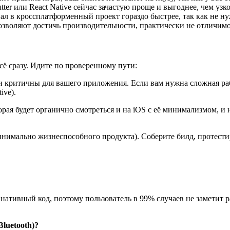
tter или React Native сейчас зачастую проще и выгоднее, чем узк
 в кроссплатформенный проект гораздо быстрее, так как не ну
воляют достичь производительности, практически не отличим
всё сразу. Идите по проверенному пути:
 критичны для вашего приложения. Если вам нужна сложная раб
ive).
рая будет органично смотреться и на iOS с её минимализмом, и н
имально жизнеспособного продукта). Соберите билд, протестир
 нативный код, поэтому пользователь в 99% случаев не заметит
luetooth)?