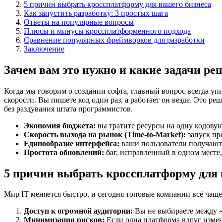
5 причин выбрать кроссплатформу для вашего бизнеса
Как запустить разработку: 3 простых шага
Ответы на популярные вопросы
Плюсы и минусы кроссплатформенного подхода
Сравнение популярных фреймворков для разработки
Заключение
Зачем вам это нужно и какие задачи ре
Когда мы говорим о создании софта, главный вопрос всегда уп
скорости. Вы пишете код один раз, а работает он везде. Это р
без раздувания штата программистов.
Экономия бюджета:
вы тратите ресурсы на одну кодовую
Скорость выхода на рынок (Time-to-Market):
запуск пр
Единообразие интерфейса:
ваши пользователи получают
Простота обновлений:
баг, исправленный в одном месте, 
5 причин выбрать кроссплатформу для 
Мир IT меняется быстро, и сегодня топовые компании всё чаще
Доступ к огромной аудитории:
Вы не выбираете между «я
Минимизация рисков:
Если одна платформа вдруг изменит