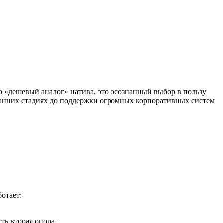
о «дешевый аналог» натива, это осознанный выбор в пользу
на ранних стадиях до поддержки огромных корпоративных систем
отает:
ть вторая опора.