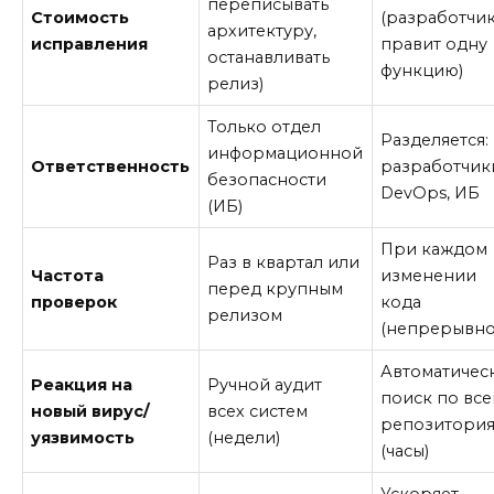
переписывать
Стоимость
(разработчи
архитектуру,
исправления
правит одну
останавливать
функцию)
релиз)
Только отдел
Разделяется:
информационной
Ответственность
разработчик
безопасности
DevOps, ИБ
(ИБ)
При каждом
Раз в квартал или
Частота
изменении
перед крупным
проверок
кода
релизом
(непрерывно
Автоматичес
Реакция на
Ручной аудит
поиск по вс
новый вирус/
всех систем
репозитори
уязвимость
(недели)
(часы)