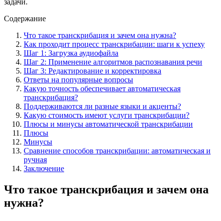
задачи.
Содержание
Что такое транскрибация и зачем она нужна?
Как проходит процесс транскрибации: шаги к успеху
Шаг 1: Загрузка аудиофайла
Шаг 2: Применение алгоритмов распознавания речи
Шаг 3: Редактирование и корректировка
Ответы на популярные вопросы
Какую точность обеспечивает автоматическая
транскрибация?
Поддерживаются ли разные языки и акценты?
Какую стоимость имеют услуги транскрибации?
Плюсы и минусы автоматической транскрибации
Плюсы
Минусы
Сравнение способов транскрибации: автоматическая и
ручная
Заключение
Что такое транскрибация и зачем она
нужна?