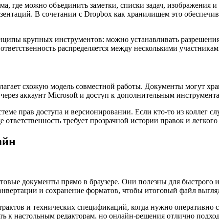
ма, где можно объединить заметки, списки задач, изображения и 
езентаций. В сочетании с Dropbox как хранилищем это обеспечи
инципы крупных инструментов: можно устанавливать разрешения н
е ответственность распределяется между несколькими участникам
длагает схожую модель совместной работы. Документы могут хра
ез аккаунт Microsoft и доступ к дополнительным инструментам 
теме прав доступа и версионировании. Если кто-то из коллег с
 ответственность требует прозрачной истории правок и легкого
айн
товые документы прямо в браузере. Они полезны для быстрого 
конвертации и сохранение форматов, чтобы итоговый файл выгля
рактов и технических спецификаций, когда нужно оперативно с
ать к настольным редакторам, но онлайн-решения отлично подхо