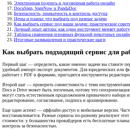
Электронная подпись и договорная работа онлайн
DocuSign, SignNow и PandaDoc
Безопасность, приватность и контроль доступа
Цены и планы: что выбрать под разные задачи
Как выбрать сервис под ваши задачи: практические совет
Личный опыт автора: как один инструмент меняет работ
Таблица сравнения основных функций некоторых онлайн
Итоговые размышления и практические шаги
Как выбрать подходящий сервис для ра
Первый шаг — определить, какие именно задачи вы ставите пер
удобный импорт-экспорт документов. Для юридических или фина
работает с PDF и формами, пригодятся инструменты редактиро
Второй шаг — проверить совместимость с теми инструментами, 
Docs и Drive может быть логичным, потому что синхронизация 
могут стать естественным продолжением привычного набора ин
редактирование, согласование, подпись и архивирование.
Еще один аспект — оффлайн-доступ и мобильные версии. Часто 
восстанавливается. Разные сервисы по-разному реализуют этот
стоимости: у большинства провайдеров есть бесплатные план
контроль за безопасностью.