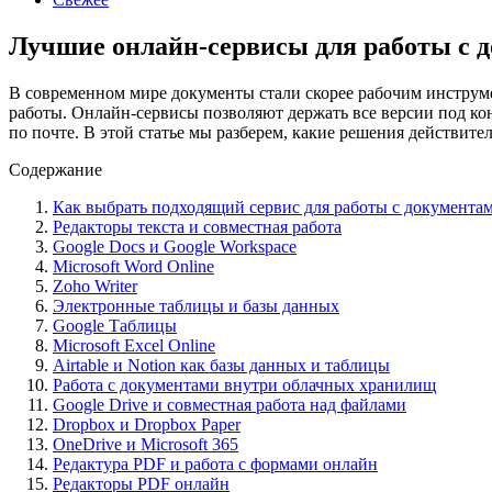
Лучшие онлайн-сервисы для работы с д
В современном мире документы стали скорее рабочим инструме
работы. Онлайн-сервисы позволяют держать все версии под кон
по почте. В этой статье мы разберем, какие решения действит
Содержание
Как выбрать подходящий сервис для работы с документа
Редакторы текста и совместная работа
Google Docs и Google Workspace
Microsoft Word Online
Zoho Writer
Электронные таблицы и базы данных
Google Таблицы
Microsoft Excel Online
Airtable и Notion как базы данных и таблицы
Работа с документами внутри облачных хранилищ
Google Drive и совместная работа над файлами
Dropbox и Dropbox Paper
OneDrive и Microsoft 365
Редактура PDF и работа с формами онлайн
Редакторы PDF онлайн