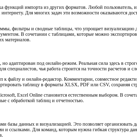
а функций импорта из других форматов. Любой пользователь, и
 интернету. Для многих задач эти возможности оказываются до
ммы, фильтры и сводные таблицы, что упрощает визуализацию д
кументом. В сочетании с таблицами, которые можно экспортиро
их материалов.
 но адаптирован под онлайн-режим. Реальная сила здесь в стро
я специалистов, чья работа строится на точности расчетов и с
уп к файлу и онлайн-редактор. Комментарии, совместное редакт
ортировать таблицу в форматы XLSX, PDF или CSV, сохраняя ст
icrosoft, Excel Online становится естественным выбором. В соч
ные с обработкой таблиц и отчетностью.
ами базы данных и визуализацией. Это позволяет организовать д
 и ссылками. Для команд, которым нужна гибкая структура данн
в.