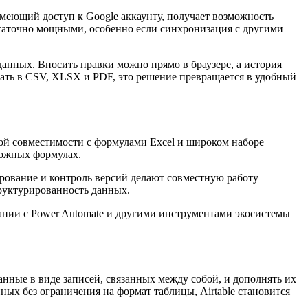
меющий доступ к Google аккаунту, получает возможность
статочно мощными, особенно если синхронизация с другими
анных. Вносить правки можно прямо в браузере, а история
вать в CSV, XLSX и PDF, это решение превращается в удобный
гой совместимости с формулами Excel и широком наборе
ложных формулах.
ирование и контроль версий делают совместную работу
руктурированность данных.
етании с Power Automate и другими инструментами экосистемы
анные в виде записей, связанных между собой, и дополнять их
ых без ограничения на формат таблицы, Airtable становится