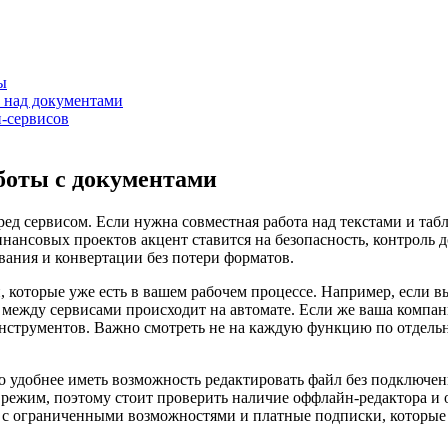
ы
у над документами
-сервисов
боты с документами
ед сервисом. Если нужна совместная работа над текстами и таб
нсовых проектов акцент ставится на безопасность, контроль до
вания и конвертации без потери форматов.
которые уже есть в вашем рабочем процессе. Например, если вы 
между сервисами происходит на автомате. Если же ваша компания
струментов. Важно смотреть не на каждую функцию по отдельно
удобнее иметь возможность редактировать файл без подключения
 режим, поэтому стоит проверить наличие оффлайн-редактора и 
ы с ограниченными возможностями и платные подписки, которы