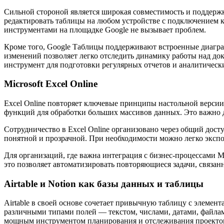
Сильной стороной является широкая совместимость и поддержк
редактировать таблицы на любом устройстве с подключением к
инструментами на площадке Google не вызывает проблем.
Кроме того, Google Таблицы поддерживают встроенные диагра
изменений позволяет легко отследить динамику работы над до
инструмент для подготовки регулярных отчетов и аналитическ
Microsoft Excel Online
Excel Online повторяет ключевые принципы настольной версии,
функций для обработки больших массивов данных. Это важно дл
Сотрудничество в Excel Online организовано через общий дост
понятной и прозрачной. При необходимости можно легко эксп
Для организаций, где важна интеграция с бизнес-процессами M
это позволяет автоматизировать повторяющиеся задачи, связан
Airtable и Notion как базы данных и таблицы
Airtable в своей основе сочетает привычную таблицу с элемент
различными типами полей — текстом, числами, датами, файлами
мощным инструментом планирования и отслеживания проекто