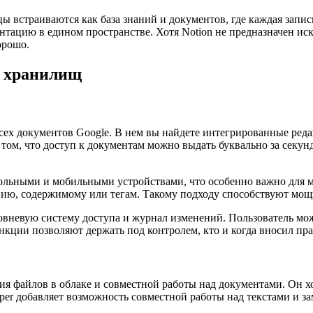
цы встраиваются как база знаний и документов, где каждая запис
нтацию в едином пространстве. Хотя Notion не предназначен ис
орошо.
х хранилищ
всех документов Google. В нем вы найдете интегрированные реда
том, что доступ к документам можно выдать буквально за секунды
тольными и мобильными устройствами, что особенно важно для 
нию, содержимому или тегам. Такому подходу способствуют мощ
ровневую систему доступа и журнал изменений. Пользователь мож
кции позволяют держать под контролем, кто и когда вносил пра
ия файлов в облаке и совместной работы над документами. Он х
r добавляет возможность совместной работы над текстами и за