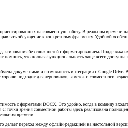
ориентированных на совместную работу. В реальном времени на
равлять обсуждение к конкретному фрагменту. Удобной особенно
едактирования без сложностей с форматированием. Поддержка 
т помнить, что полная функциональность чаще всего доступна в 
обмена документами и возможность интеграции с Google Drive. В
 хорошо подходит для черновиков, заметок и совместного редакт
тимость с форматами DOCX. Это удобно, когда в команду входя
у. С точки зрения совместной работы здесь реализована полноце
еальном времени.
Это делает переход между офлайн-редакцией на настольной верс