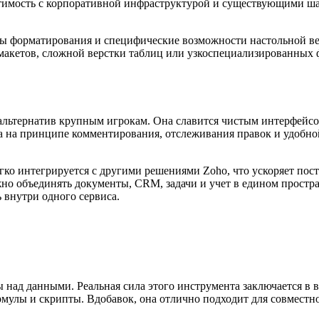
стимость с корпоративной инфраструктурой и существующими ша
ы форматирования и специфические возможности настольной вер
 макетов, сложной верстки таблиц или узкоспециализированных 
х альтернатив крупным игрокам. Она славится чистым интерфейс
а на принципе комментирования, отслеживания правок и удобной
егко интегрируется с другими решениями Zoho, что ускоряет по
но объединять документы, CRM, задачи и учет в едином простр
 внутри одного сервиса.
 над данными. Реальная сила этого инструмента заключается в 
рмулы и скрипты. Вдобавок, она отлично подходит для совместн