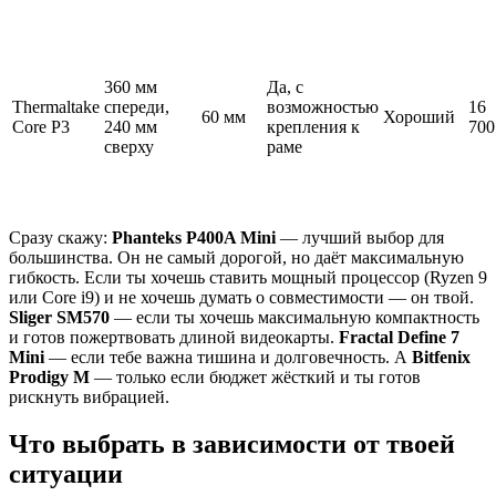
360 мм
Да, с
Thermaltake
спереди,
возможностью
16
60 мм
Хороший
Core P3
240 мм
крепления к
700
сверху
раме
Сразу скажу:
Phanteks P400A Mini
— лучший выбор для
большинства. Он не самый дорогой, но даёт максимальную
гибкость. Если ты хочешь ставить мощный процессор (Ryzen 9
или Core i9) и не хочешь думать о совместимости — он твой.
Sliger SM570
— если ты хочешь максимальную компактность
и готов пожертвовать длиной видеокарты.
Fractal Define 7
Mini
— если тебе важна тишина и долговечность. А
Bitfenix
Prodigy M
— только если бюджет жёсткий и ты готов
рискнуть вибрацией.
Что выбрать в зависимости от твоей
ситуации