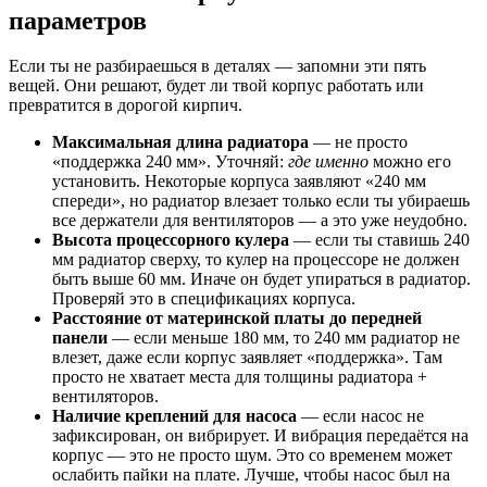
параметров
Если ты не разбираешься в деталях — запомни эти пять
вещей. Они решают, будет ли твой корпус работать или
превратится в дорогой кирпич.
Максимальная длина радиатора
— не просто
«поддержка 240 мм». Уточняй:
где именно
можно его
установить. Некоторые корпуса заявляют «240 мм
спереди», но радиатор влезает только если ты убираешь
все держатели для вентиляторов — а это уже неудобно.
Высота процессорного кулера
— если ты ставишь 240
мм радиатор сверху, то кулер на процессоре не должен
быть выше 60 мм. Иначе он будет упираться в радиатор.
Проверяй это в спецификациях корпуса.
Расстояние от материнской платы до передней
панели
— если меньше 180 мм, то 240 мм радиатор не
влезет, даже если корпус заявляет «поддержка». Там
просто не хватает места для толщины радиатора +
вентиляторов.
Наличие креплений для насоса
— если насос не
зафиксирован, он вибрирует. И вибрация передаётся на
корпус — это не просто шум. Это со временем может
ослабить пайки на плате. Лучше, чтобы насос был на