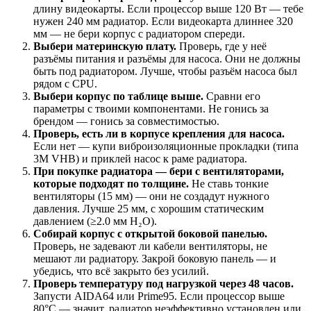
длину видеокарты. Если процессор выше 120 Вт — тебе
нужен 240 мм радиатор. Если видеокарта длиннее 320
мм — не бери корпус с радиатором спереди.
Выбери материнскую плату.
Проверь, где у неё
разъёмы питания и разъёмы для насоса. Они не должны
быть под радиатором. Лучше, чтобы разъём насоса был
рядом с CPU.
Выбери корпус по таблице выше.
Сравни его
параметры с твоими компонентами. Не гонись за
брендом — гонись за совместимостью.
Проверь, есть ли в корпусе крепления для насоса.
Если нет — купи виброизоляционные прокладки (типа
3M VHB) и приклей насос к раме радиатора.
При покупке радиатора — бери с вентиляторами,
которые подходят по толщине.
Не ставь тонкие
вентиляторы (15 мм) — они не создадут нужного
давления. Лучше 25 мм, с хорошим статическим
давлением (≥2.0 мм H₂O).
Собирай корпус с открытой боковой панелью.
Проверь, не задевают ли кабели вентиляторы, не
мешают ли радиатору. Закрой боковую панель — и
убедись, что всё закрыто без усилий.
Проверь температуру под нагрузкой через 48 часов.
Запусти AIDA64 или Prime95. Если процессор выше
80°C — значит, радиатор неэффективно установлен или