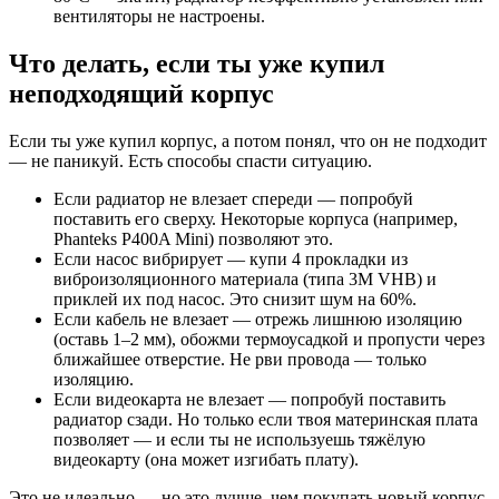
вентиляторы не настроены.
Что делать, если ты уже купил
неподходящий корпус
Если ты уже купил корпус, а потом понял, что он не подходит
— не паникуй. Есть способы спасти ситуацию.
Если радиатор не влезает спереди — попробуй
поставить его сверху. Некоторые корпуса (например,
Phanteks P400A Mini) позволяют это.
Если насос вибрирует — купи 4 прокладки из
виброизоляционного материала (типа 3M VHB) и
приклей их под насос. Это снизит шум на 60%.
Если кабель не влезает — отрежь лишнюю изоляцию
(оставь 1–2 мм), обожми термоусадкой и пропусти через
ближайшее отверстие. Не рви провода — только
изоляцию.
Если видеокарта не влезает — попробуй поставить
радиатор сзади. Но только если твоя материнская плата
позволяет — и если ты не используешь тяжёлую
видеокарту (она может изгибать плату).
Это не идеально — но это лучше, чем покупать новый корпус.