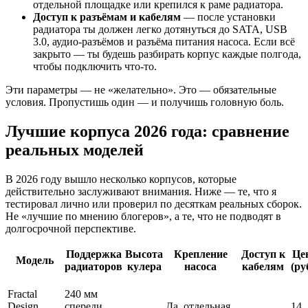
отдельной площадке или крепился к раме радиатора.
Доступ к разъёмам и кабелям
— после установки
радиатора ты должен легко дотянуться до SATA, USB
3.0, аудио-разъёмов и разъёма питания насоса. Если всё
закрыто — ты будешь разбирать корпус каждые полгода,
чтобы подключить что-то.
Эти параметры — не «желательно». Это — обязательные
условия. Пропустишь один — и получишь головную боль.
Лучшие корпуса 2026 года: сравнение
реальных моделей
В 2026 году вышло несколько корпусов, которые
действительно заслуживают внимания. Ниже — те, что я
тестировал лично или проверил по десяткам реальных сборок.
Не «лучшие по мнению блогеров», а те, что не подводят в
долгосрочной перспективе.
Поддержка
Высота
Крепление
Доступ к
Це
Модель
радиаторов
кулера
насоса
кабелям
(ру
Fractal
240 мм
Design
спереди,
Да, отдельная
14