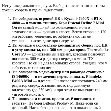
Нет универсального корпуса. Выбор зависит от того, что ты
хочешь собрать и где он будет стоять.
Ты собираешь игровой ПК с Ryzen 9 7950X и RTX
4080 — и хочешь тишину.
Бери
Fractal Define 7 Mini
.
Он не самый мощный по охлаждению, но его
звукоизоляция — лучшая в классе. Вентиляторы на 120
мм работают медленно, но эффективно. Ты не
услышишь насос, даже при нагрузке.
Ты хочешь максимально компактную сборку под ПК
в углу комнаты, но с 360 мм радиатором.
Thermaltake
Core P3
— единственный вариант, который позволяет
поставить 360 мм радиатор спереди в мини-ITX
корпусе. Но он не для маленьких столов. Убедись, что у
тебя есть место под него.
Ты собираешь медиа-центр или рабочую станцию с
i5-14600K — и не хочешь переплачивать.
Phanteks
P400A Mini
— идеален. Он позволяет поставить 240 мм
радиатор сверху, оставляя место под длинную
видеокарту (до 350 мм), и при этом не выглядит как
«игровой монстр».
Ты новичок и хочешь просто «всё поставить и
забыть».
Не бери Bitfenix Prodigy M. Даже если он
дешёвый. Насос без крепления — это пожизненный