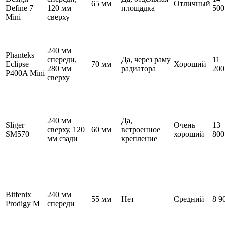
65 мм
Отличный
Define 7
120 мм
площадка
500
Mini
сверху
240 мм
Phanteks
спереди,
Да, через раму
11
Eclipse
70 мм
Хороший
280 мм
радиатора
200
P400A Mini
сверху
240 мм
Да,
Sliger
Очень
13
сверху, 120
60 мм
встроенное
SM570
хороший
800
мм сзади
крепление
Bitfenix
240 мм
55 мм
Нет
Средний
8 9
Prodigy M
спереди