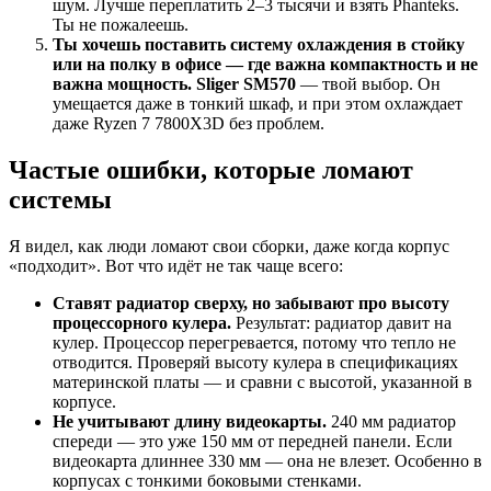
шум. Лучше переплатить 2–3 тысячи и взять Phanteks.
Ты не пожалеешь.
Ты хочешь поставить систему охлаждения в стойку
или на полку в офисе — где важна компактность и не
важна мощность.
Sliger SM570
— твой выбор. Он
умещается даже в тонкий шкаф, и при этом охлаждает
даже Ryzen 7 7800X3D без проблем.
Частые ошибки, которые ломают
системы
Я видел, как люди ломают свои сборки, даже когда корпус
«подходит». Вот что идёт не так чаще всего:
Ставят радиатор сверху, но забывают про высоту
процессорного кулера.
Результат: радиатор давит на
кулер. Процессор перегревается, потому что тепло не
отводится. Проверяй высоту кулера в спецификациях
материнской платы — и сравни с высотой, указанной в
корпусе.
Не учитывают длину видеокарты.
240 мм радиатор
спереди — это уже 150 мм от передней панели. Если
видеокарта длиннее 330 мм — она не влезет. Особенно в
корпусах с тонкими боковыми стенками.