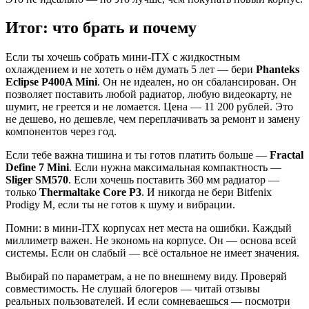
Итог: что брать и почему
Если ты хочешь собрать мини-ITX с жидкостным
охлаждением и не хотеть о нём думать 5 лет — бери
Phanteks
Eclipse P400A Mini
. Он не идеален, но он сбалансирован. Он
позволяет поставить любой радиатор, любую видеокарту, не
шумит, не греется и не ломается. Цена — 11 200 рублей. Это
не дешево, но дешевле, чем переплачивать за ремонт и замену
компонентов через год.
Если тебе важна тишина и ты готов платить больше —
Fractal
Define 7 Mini
. Если нужна максимальная компактность —
Sliger SM570
. Если хочешь поставить 360 мм радиатор —
только
Thermaltake Core P3
. И никогда не бери Bitfenix
Prodigy M, если ты не готов к шуму и вибрации.
Помни: в мини-ITX корпусах нет места на ошибки. Каждый
миллиметр важен. Не экономь на корпусе. Он — основа всей
системы. Если он слабый — всё остальное не имеет значения.
Выбирай по параметрам, а не по внешнему виду. Проверяй
совместимость. Не слушай блогеров — читай отзывы
реальных пользователей. И если сомневаешься — посмотри