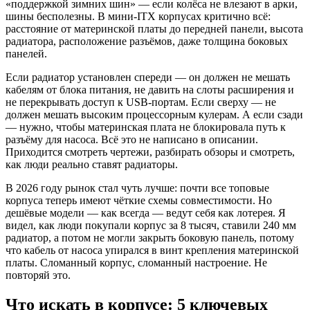
«поддержкой зимних шин» — если колёса не влезают в арки,
шины бесполезны. В мини-ITX корпусах критично всё:
расстояние от материнской платы до передней панели, высота
радиатора, расположение разъёмов, даже толщина боковых
панелей.
Если радиатор установлен спереди — он должен не мешать
кабелям от блока питания, не давить на слоты расширения и
не перекрывать доступ к USB-портам. Если сверху — не
должен мешать высоким процессорным кулерам. А если сзади
— нужно, чтобы материнская плата не блокировала путь к
разъёму для насоса. Всё это не написано в описании.
Приходится смотреть чертежи, разбирать обзоры и смотреть,
как люди реально ставят радиаторы.
В 2026 году рынок стал чуть лучше: почти все топовые
корпуса теперь имеют чёткие схемы совместимости. Но
дешёвые модели — как всегда — ведут себя как лотерея. Я
видел, как люди покупали корпус за 8 тысяч, ставили 240 мм
радиатор, а потом не могли закрыть боковую панель, потому
что кабель от насоса упирался в винт крепления материнской
платы. Сломанный корпус, сломанный настроение. Не
повторяй это.
Что искать в корпусе: 5 ключевых