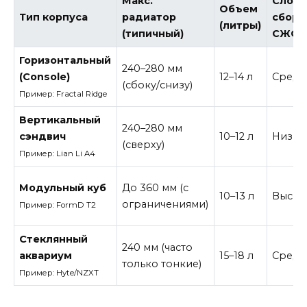
Макс.
Сложн
Объем
Тип корпуса
радиатор
сборк
(литры)
(типичный)
СЖО
Горизонтальный
240–280 мм
(Console)
12–14 л
Средн
(сбоку/снизу)
Пример: Fractal Ridge
Вертикальный
240–280 мм
сэндвич
10–12 л
Низка
(сверху)
Пример: Lian Li A4
Модульный куб
До 360 мм (с
10–13 л
Высок
ограничениями)
Пример: FormD T2
Стеклянный
240 мм (часто
аквариум
15–18 л
Средн
только тонкие)
Пример: Hyte/NZXT