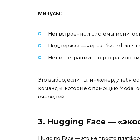
Минусы:
Нет встроенной системы мониторин
Поддержка — через Discord или ти
Нет интеграции с корпоративными 
Это выбор, если ты: инженер, у тебя е
команды, которые с помощью Modal обу
очередей.
3. Hugging Face — «эк
Hugging Face — это не просто платфор