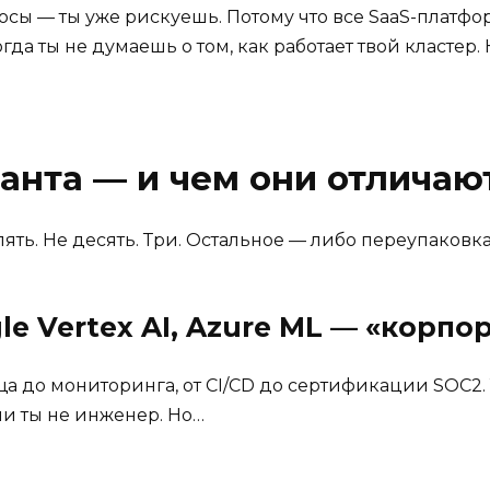
просы — ты уже рискуешь. Потому что все SaaS-платф
когда ты не думаешь о том, как работает твой кластер
анта — и чем они отличаю
пять. Не десять. Три. Остальное — либо переупаковка
gle Vertex AI, Azure ML — «кор
лища до мониторинга, от CI/CD до сертификации SOC2
сли ты не инженер. Но…