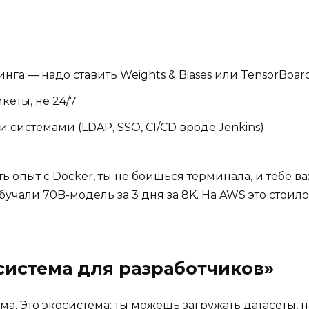
га — надо ставить Weights & Biases или TensorBoar
кеты, не 24/7
системами (LDAP, SSO, CI/CD вроде Jenkins)
сть опыт с Docker, ты не боишься терминала, и тебе в
чали 70B-модель за 3 дня за 8K. На AWS это стоило 
осистема для разработчиков»
ма. Это экосистема: ты можешь загружать датасеты, 