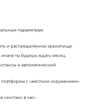
реальным параметрам:
я сеть и распределённое хранилище.
 иначе ты будешь ждать месяц.
-инстансы и автоматический
да платформы с «жёстким окружением»
а «инстанс в час».