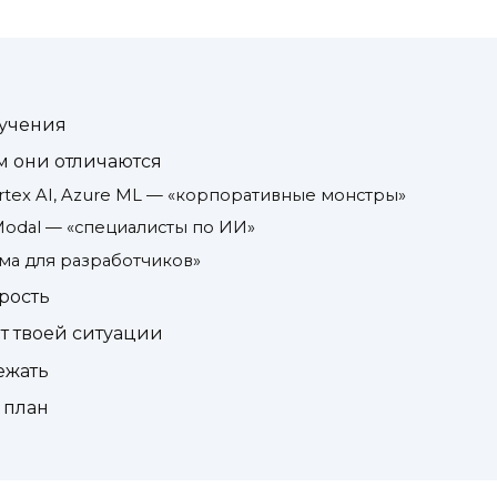
бучения
м они отличаются
ertex AI, Azure ML — «корпоративные монстры»
Modal — «специалисты по ИИ»
ема для разработчиков»
орость
от твоей ситуации
ежать
 план