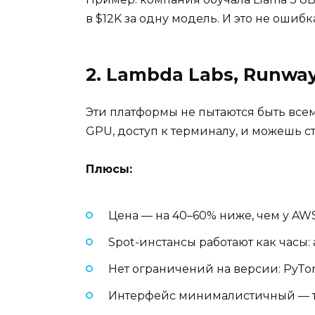
в $12K за одну модель. И это не ошиб
2. Lambda Labs, Runwa
Эти платформы не пытаются быть всем
GPU, доступ к терминалу, и можешь ст
Плюсы:
Цена — на 40–60% ниже, чем у AW
Spot-инстансы работают как часы
Нет ограничений на версии: PyTorc
Интерфейс минималистичный — т