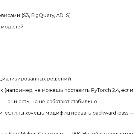
исами (S3, BigQuery, ADLS)
х моделей
специализированных решений
(например, не можешь поставить PyTorch 2.4, если в
— они есть, но не работают стабильно
 если ты хочешь модифицировать backward-pass — 
 на SageMaker. Стоимость — 18K. На той же конфигур