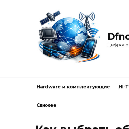
Перейти
к
содержанию
Dfnc
Цифровой
Hardware и комплектующие
Hi-
Свежее