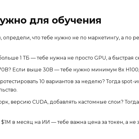
нужно для обучения
, определи, что тебе нужно не по маркетингу, а по 
и больше 1 ТБ — тебе нужна не просто GPU, а быстра
 70B? Если выше 30B — тебе нужно минимум 8x H100,
протестировать 10 вариантов за неделю? Тогда spot
льство.
орк, версию CUDA, добавлять кастомные слои? Тог
 $1M в месяц на ИИ — тебе важна цена за токен, а не з