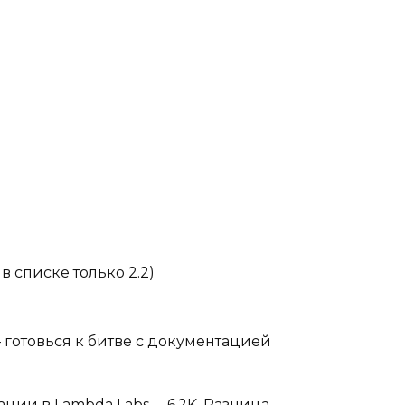
 списке только 2.2)
готовься к битве с документацией
ации в Lambda Labs —6.2K. Разница —