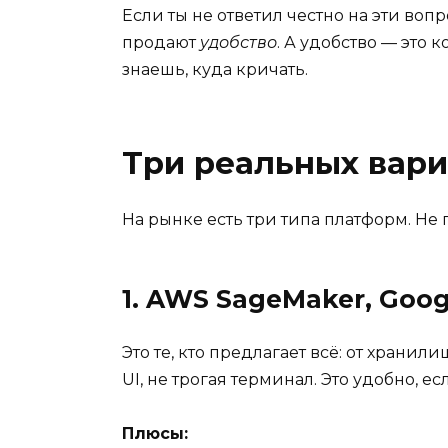
Если ты не ответил честно на эти во
продают
удобство
. А удобство — это 
знаешь, куда кричать.
Три реальных вари
На рынке есть три типа платформ. Не 
1. AWS SageMaker, Goo
Это те, кто предлагает всё: от храни
UI, не трогая терминал. Это удобно, е
Плюсы: