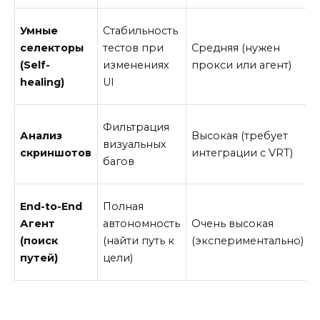
Умные
Стабильность
селекторы
тестов при
Средняя (нужен
(Self-
изменениях
прокси или агент)
healing)
UI
Фильтрация
Анализ
Высокая (требует
визуальных
скриншотов
интеграции с VRT)
багов
End-to-End
Полная
Агент
автономность
Очень высокая
(поиск
(найти путь к
(экспериментально)
путей)
цели)