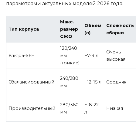
параметрами актуальных моделей 2026 года.
Макс.
Объем
Сложность
Тип корпуса
размер
(л)
сборки
СЖО
120/240
Очень
Ультра-SFF
мм
~7-9 л
высокая
(тонкие)
240/280
Сбалансированный
~12-15 л
Средняя
мм
280/360
~18-22
Производительный
Низкая
мм
л