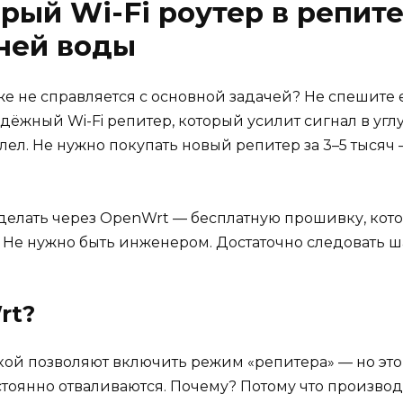
арый Wi-Fi роутер в репит
ней воды
уже не справляется с основной задачей? Не спешите 
дёжный Wi-Fi репитер, который усилит сигнал в углу
алел. Не нужно покупать новый репитер за 3–5 тысяч 
о сделать через OpenWrt — бесплатную прошивку, к
 Не нужно быть инженером. Достаточно следовать ша
rt?
й позволяют включить режим «репитера» — но это ча
остоянно отваливаются. Почему? Потому что производ