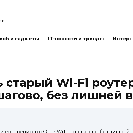
ии
Tech и гаджеты
IT-новости и тренды
Интерн
 старый Wi-Fi роутер
агово, без лишней 
роутер в репитер с OpenWrt — пошагово, без лишней