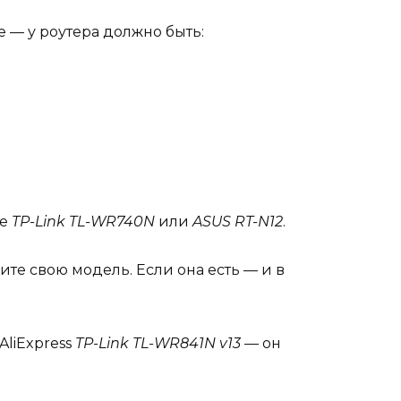
е — у роутера должно быть:
де
TP-Link TL-WR740N
или
ASUS RT-N12
.
те свою модель. Если она есть — и в
AliExpress
TP-Link TL-WR841N v13
— он