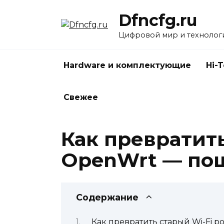
Перейти
Dfncfg.ru
к
содержанию
Цифровой мир и технолог
Hardware и комплектующие
Hi-
Свежее
Как превратить
OpenWrt — пош
Содержание
Как превратить старый Wi-Fi 