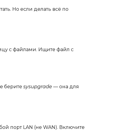
тать. Но если делать всё по
ицу с файлами. Ищите файл с
Не берите
sysupgrade
— она для
бой порт LAN (не WAN). Включите