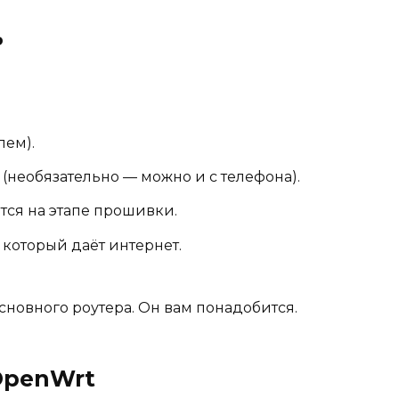
ь
лем).
(необязательно — можно и с телефона).
тся на этапе прошивки.
 который даёт интернет.
основного роутера. Он вам понадобится.
OpenWrt