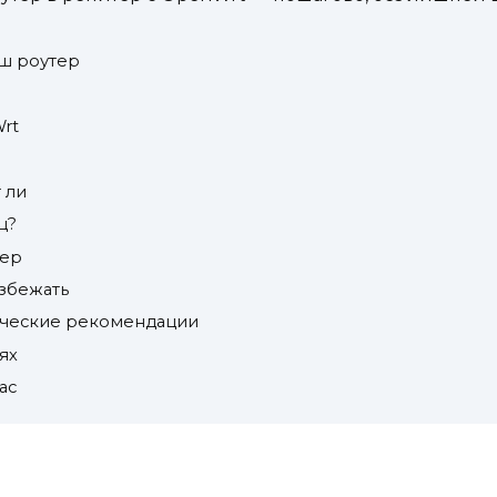
аш роутер
rt
 ли
ц?
тер
избежать
ические рекомендации
ях
ас