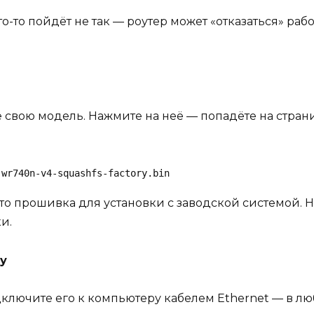
о-то пойдёт не так — роутер может «отказаться» рабо
 свою модель. Нажмите на неё — попадёте на стран
-wr740n-v4-squashfs-factory.bin
то прошивка для установки с заводской системой. 
и.
у
дключите его к компьютеру кабелем Ethernet — в лю