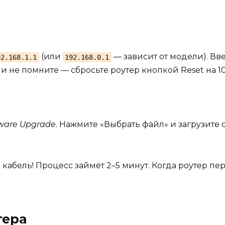
(или
— зависит от модели). Вв
92.168.1.1
192.168.0.1
сли не помните — сбросьте роутер кнопкой Reset на 1
mware Upgrade
. Нажмите «Выбрать файл» и загрузите 
 кабель! Процесс займёт 2–5 минут. Когда роутер п
тера