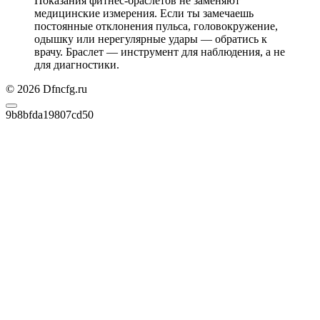
Показания фитнес-браслетов не заменяют
медицинские измерения. Если ты замечаешь
постоянные отклонения пульса, головокружение,
одышку или нерегулярные удары — обратись к
врачу. Браслет — инструмент для наблюдения, а не
для диагностики.
© 2026 Dfncfg.ru
9b8bfda19807cd50