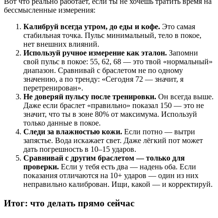
Вот что реально работает, если ты не хочешь тратить время на
бессмысленные измерения:
Калибруй всегда утром, до еды и кофе.
Это самая
стабильная точка. Пульс минимальный, тело в покое,
нет внешних влияний.
Используй ручное измерение как эталон.
Запомни
свой пульс в покое: 55, 62, 68 — это твой «нормальный»
диапазон. Сравнивай с браслетом не по одному
значению, а по тренду: «Сегодня 72 — значит, я
перетренирован».
Не доверяй пульсу после тренировки.
Он всегда выше.
Даже если браслет «правильно» показал 150 — это не
значит, что ты в зоне 80% от максимума. Используй
только данные в покое.
Следи за влажностью кожи.
Если потно — вытри
запястье. Вода искажает свет. Даже лёгкий пот может
дать погрешность в 10–15 ударов.
Сравнивай с другим браслетом — только для
проверки.
Если у тебя есть два — надень оба. Если
показания отличаются на 10+ ударов — один из них
неправильно калиброван. Ищи, какой — и корректируй.
Итог: что делать прямо сейчас