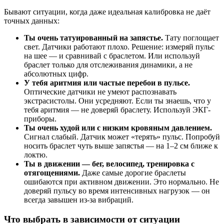
Бывают ситуации, когда даже идеальная калибровка не даёт
точных данных:
Ты очень татуированный на запястье.
Тату поглощает
свет. Датчики работают плохо. Решение: измеряй пульс
на шее — и сравнивай с браслетом. Или используй
браслет только для отслеживания динамики, а не
абсолютных цифр.
У тебя аритмия или частые перебои в пульсе.
Оптические датчики не умеют распознавать
экстрасистолы. Они усредняют. Если ты знаешь, что у
тебя аритмия — не доверяй браслету. Используй ЭКГ-
приборы.
Ты очень худой или с низким кровяным давлением.
Сигнал слабый. Датчик может «терять» пульс. Попробуй
носить браслет чуть выше запястья — на 1–2 см ближе к
локтю.
Ты в движении — бег, велосипед, тренировка с
отягощениями.
Даже самые дорогие браслеты
ошибаются при активном движении. Это нормально. Не
доверяй пульсу во время интенсивных нагрузок — он
всегда завышен из-за вибраций.
Что выбрать в зависимости от ситуации