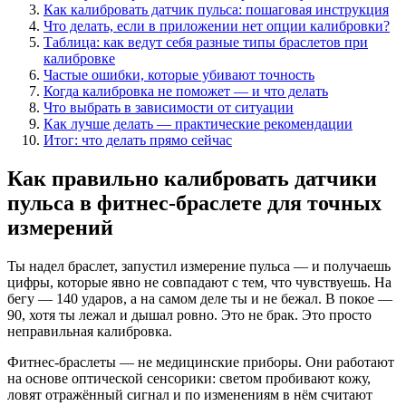
Как калибровать датчик пульса: пошаговая инструкция
Что делать, если в приложении нет опции калибровки?
Таблица: как ведут себя разные типы браслетов при
калибровке
Частые ошибки, которые убивают точность
Когда калибровка не поможет — и что делать
Что выбрать в зависимости от ситуации
Как лучше делать — практические рекомендации
Итог: что делать прямо сейчас
Как правильно калибровать датчики
пульса в фитнес-браслете для точных
измерений
Ты надел браслет, запустил измерение пульса — и получаешь
цифры, которые явно не совпадают с тем, что чувствуешь. На
бегу — 140 ударов, а на самом деле ты и не бежал. В покое —
90, хотя ты лежал и дышал ровно. Это не брак. Это просто
неправильная калибровка.
Фитнес-браслеты — не медицинские приборы. Они работают
на основе оптической сенсорики: светом пробивают кожу,
ловят отражённый сигнал и по изменениям в нём считают