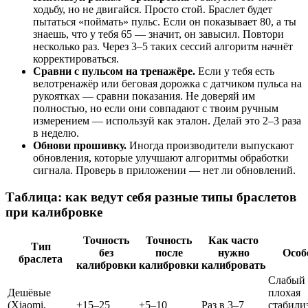
ходьбу, но не двигайся. Просто стой. Браслет будет
пытаться «поймать» пульс. Если он показывает 80, а ты
знаешь, что у тебя 65 — значит, он завысил. Повтори
несколько раз. Через 3–5 таких сессий алгоритм начнёт
корректироваться.
Сравни с пульсом на тренажёре.
Если у тебя есть
велотренажёр или беговая дорожка с датчиком пульса на
рукоятках — сравни показания. Не доверяй им
полностью, но если они совпадают с твоим ручным
измерением — используй как эталон. Делай это 2–3 раза
в неделю.
Обнови прошивку.
Иногда производители выпускают
обновления, которые улучшают алгоритмы обработки
сигнала. Проверь в приложении — нет ли обновлений.
Таблица: как ведут себя разные типы браслетов
при калибровке
Точность
Точность
Как часто
Тип
без
после
нужно
Особ
браслета
калибровки
калибровки
калибровать
Слабый 
Дешёвые
плохая
(Xiaomi,
±15–25
±5–10
Раз в 3–7
стабили