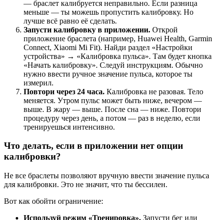
— браслет калибруется неправильно. Если разница
меньше — ты можешь пропустить калибровку. Но
лучше всё равно её сделать.
Запусти калибровку в приложении.
Открой
приложение браслета (например, Huawei Health, Garmin
Connect, Xiaomi Mi Fit). Найди раздел «Настройки
устройства» → «Калибровка пульса». Там будет кнопка
«Начать калибровку». Следуй инструкциям. Обычно
нужно ввести ручное значение пульса, которое ты
измерил.
Повтори через 24 часа.
Калибровка не разовая. Тело
меняется. Утром пульс может быть ниже, вечером —
выше. В жару — выше. После сна — ниже. Повтори
процедуру через день, а потом — раз в неделю, если
тренируешься интенсивно.
Что делать, если в приложении нет опции
калибровки?
Не все браслеты позволяют вручную ввести значение пульса
для калибровки. Это не значит, что ты бессилен.
Вот как обойти ограничение:
Используй режим «Тренировка».
Запусти бег или