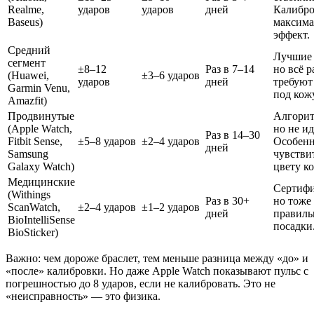
Realme,
ударов
ударов
дней
Калибро
Baseus)
максим
эффект.
Средний
Лучшие 
сегмент
±8–12
Раз в 7–14
но всё р
(Huawei,
±3–6 ударов
ударов
дней
требуют
Garmin Venu,
под кожу
Amazfit)
Продвинутые
Алгори
(Apple Watch,
но не и
Раз в 14–30
Fitbit Sense,
±5–8 ударов
±2–4 ударов
Особен
дней
Samsung
чувстви
Galaxy Watch)
цвету к
Медицинские
Сертиф
(Withings
Раз в 30+
но тоже
ScanWatch,
±2–4 ударов
±1–2 ударов
дней
правиль
BioIntelliSense
посадки
BioSticker)
Важно: чем дороже браслет, тем меньше разница между «до» и
«после» калибровки. Но даже Apple Watch показывают пульс с
погрешностью до 8 ударов, если не калибровать. Это не
«неисправность» — это физика.