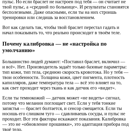
пульс. Но если браслет не настроен под тебя — он считает не
твой пульс, а «средний по больнице». И результаты становятся
бесполезными. Даже опасными, если ты на них строишь
тренировки или следишь за восстановлением.
Вот как сделать так, чтобы твой браслет перестал гадать и
начал показывать то, что реально происходит в твоём теле.
Почему калибровка — не «настройка по
умолчанию»
Большинство людей думают: «Поставил браслет, включил —
и всё». Нет. Производитель задаёт только базовые параметры:
тип кожи, тип тела, среднюю скорость кровотока. Но у тебя —
твои особенности. Толщина кожи, цвет пигмента, плотность
капилляров, даже температура тела — всё это влияет на то,
как свет проходит через ткань и как датчик его «видит».
Если ты темнокожий — датчик может «не видеть» сигнал,
потому что меланин поглощает свет. Если у тебя тонкие
запястья — браслет болтается, и сенсор смещается. Если ты
носишь его слишком туго — сдавливаешь сосуды, и пульс не
проходит. Все эти факторы искажают показания. Калибровка
— это не «обновление прошивки», это адаптация прибора под
твоё тело.