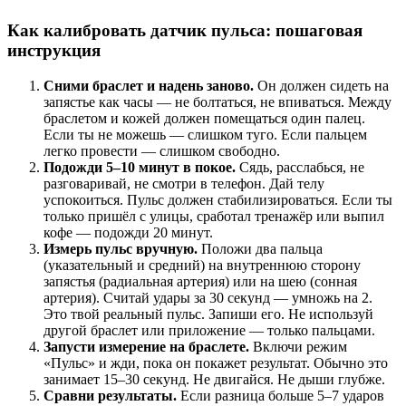
Как калибровать датчик пульса: пошаговая
инструкция
Сними браслет и надень заново.
Он должен сидеть на
запястье как часы — не болтаться, не впиваться. Между
браслетом и кожей должен помещаться один палец.
Если ты не можешь — слишком туго. Если пальцем
легко провести — слишком свободно.
Подожди 5–10 минут в покое.
Сядь, расслабься, не
разговаривай, не смотри в телефон. Дай телу
успокоиться. Пульс должен стабилизироваться. Если ты
только пришёл с улицы, сработал тренажёр или выпил
кофе — подожди 20 минут.
Измерь пульс вручную.
Положи два пальца
(указательный и средний) на внутреннюю сторону
запястья (радиальная артерия) или на шею (сонная
артерия). Считай удары за 30 секунд — умножь на 2.
Это твой реальный пульс. Запиши его. Не используй
другой браслет или приложение — только пальцами.
Запусти измерение на браслете.
Включи режим
«Пульс» и жди, пока он покажет результат. Обычно это
занимает 15–30 секунд. Не двигайся. Не дыши глубже.
Сравни результаты.
Если разница больше 5–7 ударов