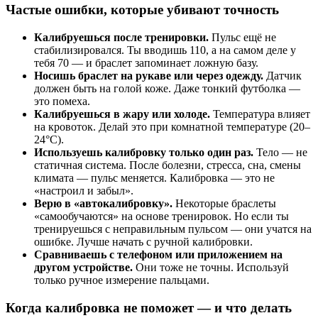
Частые ошибки, которые убивают точность
Калибруешься после тренировки.
Пульс ещё не
стабилизировался. Ты вводишь 110, а на самом деле у
тебя 70 — и браслет запоминает ложную базу.
Носишь браслет на рукаве или через одежду.
Датчик
должен быть на голой коже. Даже тонкий футболка —
это помеха.
Калибруешься в жару или холоде.
Температура влияет
на кровоток. Делай это при комнатной температуре (20–
24°C).
Используешь калибровку только один раз.
Тело — не
статичная система. После болезни, стресса, сна, смены
климата — пульс меняется. Калибровка — это не
«настроил и забыл».
Верю в «автокалибровку».
Некоторые браслеты
«самообучаются» на основе тренировок. Но если ты
тренируешься с неправильным пульсом — они учатся на
ошибке. Лучше начать с ручной калибровки.
Сравниваешь с телефоном или приложением на
другом устройстве.
Они тоже не точны. Используй
только ручное измерение пальцами.
Когда калибровка не поможет — и что делать