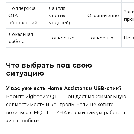
Поддержка
Да (для
Зави
OTA-
многих
Ограниченно
про
обновлений
моделей)
Локальная
Полностью
Полностью
Не в
работа
Что выбрать под свою
ситуацию
У вас уже есть Home Assistant и USB-стик?
Берите Zigbee2MQTT — он даст максимальную
совместимость и контроль. Если не хотите
возиться с MQTT — ZHA как минимум работает
«из коробки».