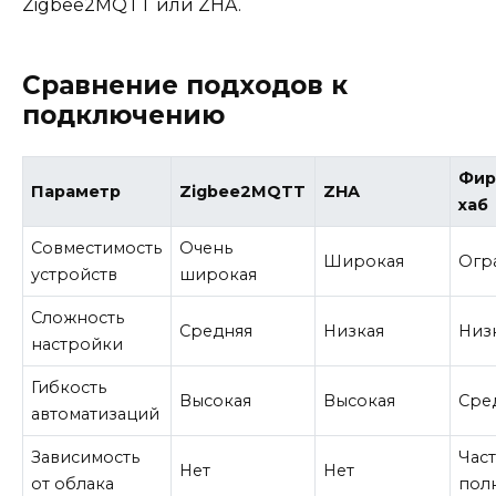
Zigbee2MQTT или ZHA.
Сравнение подходов к
подключению
Фир
Параметр
Zigbee2MQTT
ZHA
хаб
Совместимость
Очень
Широкая
Огр
устройств
широкая
Сложность
Средняя
Низкая
Низ
настройки
Гибкость
Высокая
Высокая
Сре
автоматизаций
Зависимость
Час
Нет
Нет
от облака
пол