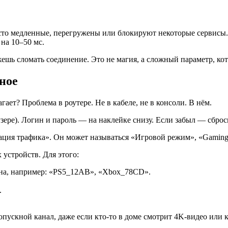
сто медленные, перегружены или блокируют некоторые сервисы
на 10–50 мс.
ь сломать соединение. Это не магия, а сложный параметр, кото
ное
ает? Проблема в роутере. Не в кабеле, не в консоли. В нём.
узере). Логин и пароль — на наклейке снизу. Если забыл — сброс
зация трафика». Он может называться «Игровой режим», «Gaming 
 устройств. Для этого:
на, например: «PS5_12AB», «Xbox_78CD».
.
опускной канал, даже если кто-то в доме смотрит 4K-видео или к