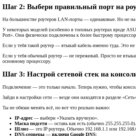
Шаг 2: Выбери правильный порт на ро
На большинстве роутеров LAN-порты — одинаковые. Но не на 
У некоторых моделей (особенно в топовых роутерах вроде ASU
Port». Они физически подключены к более быстрому процессор
Если у тебя такой роутер — втыкай кабель именно туда. Это не
Если у тебя обычный роутер — не переживай. Просто не втыкай
основному процессору.
Шаг 3: Настрой сетевой стек на консол
Подключение — это только начало. Теперь нужно, чтобы консо
Зайди в настройки сети — везде они находятся в разделе «Се
Ты не обязан менять всё, но вот что реально важно:
IP-адрес
— выбери «Указать вручную».
Маска подсети
— оставь как есть (обычно 255.255.255.0).
Шлюз
— это IP роутера. Обычно 192.168.1.1 или 192.168.
DNS-серверы
—
включи Google DNS
: