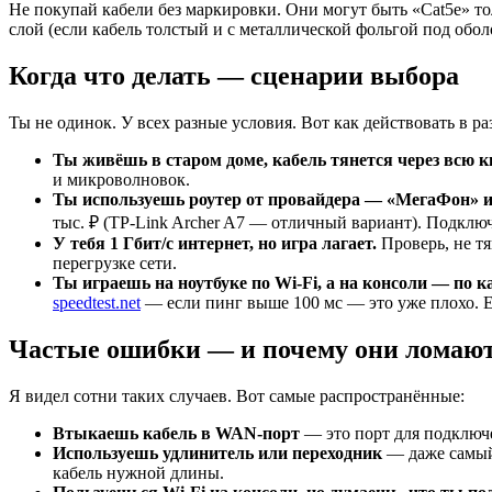
Не покупай кабели без маркировки. Они могут быть «Cat5e» т
слой (если кабель толстый и с металлической фольгой под обо
Когда что делать — сценарии выбора
Ты не одинок. У всех разные условия. Вот как действовать в ра
Ты живёшь в старом доме, кабель тянется через всю 
и микроволновок.
Ты используешь роутер от провайдера — «МегаФон» и
тыс. ₽ (TP-Link Archer A7 — отличный вариант). Подключ
У тебя 1 Гбит/с интернет, но игра лагает.
Проверь, не тя
перегрузке сети.
Ты играешь на ноутбуке по Wi-Fi, а на консоли — по ка
speedtest.net
— если пинг выше 100 мс — это уже плохо. 
Частые ошибки — и почему они ломают
Я видел сотни таких случаев. Вот самые распространённые:
Втыкаешь кабель в WAN-порт
— это порт для подключен
Используешь удлинитель или переходник
— даже самый 
кабель нужной длины.