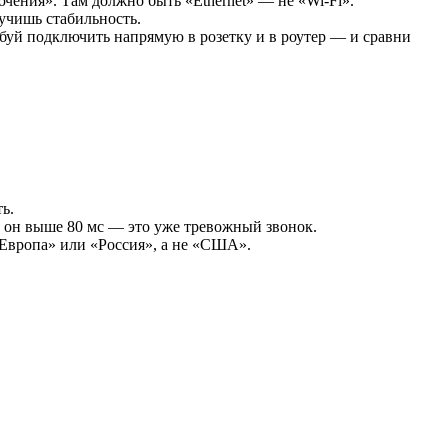
чения». Там должно быть «Ethernet» — не «Wi-Fi».
учишь стабильность.
уй подключить напрямую в розетку и в роутер — и сравни
ь.
сли он выше 80 мс — это уже тревожный звонок.
 «Европа» или «Россия», а не «США».