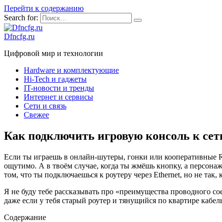
Перейти к содержанию
Search for:
Dfncfg.ru
Цифровой мир и технологии
Hardware и комплектующие
Hi-Tech и гаджеты
IT-новости и тренды
Интернет и сервисы
Сети и связь
Свежее
Как подключить игровую консоль к сети
Если ты играешь в онлайн-шутеры, гонки или кооперативные R
ощутимо. А в твоём случае, когда ты жмёшь кнопку, а персонаж 
том, что ты подключаешься к роутеру через Ethernet, но не так, 
Я не буду тебе рассказывать про «преимущества проводного соед
даже если у тебя старый роутер и тянущийся по квартире кабель.
Содержание