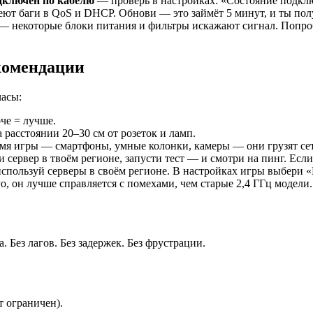
одключён по кабелю
— проверь в настройках: «Состояние подклю
ют баги в QoS и DHCP. Обнови — это займёт 5 минут, и ты пол
— некоторые блоки питания и фильтры искажают сигнал. Попроб
комендации
часы:
че = лучше.
 расстоянии 20–30 см от розеток и ламп.
емя игры — смартфоны, умные колонки, камеры — они грузят сет
ери сервер в твоём регионе, запусти тест — и смотри на пинг. Е
— используй серверы в своём регионе. В настройках игры выбери
о, он лучше справляется с помехами, чем старые 2,4 ГГц модели.
. Без лагов. Без задержек. Без фрустрации.
т ограничен).