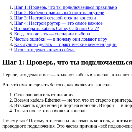
Шаг 1: Проверь, что ты подключаешься правильно
Шаг 2: Выбери правильный порт на роутере
Шаг 3: Настрой сетевой стек на консоли
Шаг 4: Настрой роутер — это самое важное
Что выбрать: кабель Cat5e, Cat6 или Cat7?
Когда что делать — сценарии выбора
Частые ошибки — и почему они ломают игру
Как лучше сделать — практические рекомендации
Итог: что делать прямо сейчас
Шаг 1: Проверь, что ты подключаешьс
Первое, что делают все — втыкают кабель в консоль, втыкают в
Вот что нужно сделать
до
того, как включить консоль:
Отключи консоль от питания.
Возьми кабель Ethernet — не тот, что от старого принтер
Втыкаешь один конец в порт на консоли. Второй — в пор
Только после этого включи консоль.
Почему так? Потому что если ты включаешь консоль, а потом в
проводного подключения. Это частая причина «всё подключено,