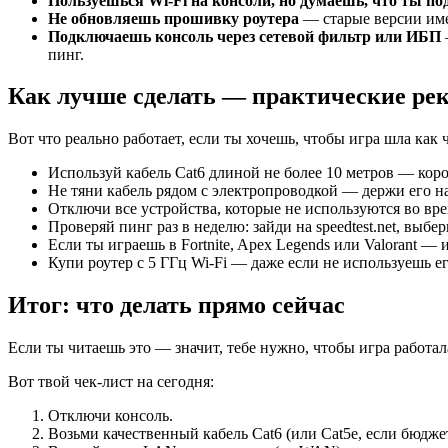
Пользуешься Wi-Fi на консоли, но думаешь, что ты п
Не обновляешь прошивку роутера
— старые версии име
Подключаешь консоль через сетевой фильтр или ИБП
пинг.
Как лучше сделать — практические ре
Вот что реально работает, если ты хочешь, чтобы игра шла как 
Используй кабель Cat6 длиной не более 10 метров — коро
Не тяни кабель рядом с электропроводкой — держи его на
Отключи все устройства, которые не используются во вр
Проверяй пинг раз в неделю: зайди на speedtest.net, выб
Если ты играешь в Fortnite, Apex Legends или Valorant 
Купи роутер с 5 ГГц Wi-Fi — даже если не используешь ег
Итог: что делать прямо сейчас
Если ты читаешь это — значит, тебе нужно, чтобы игра работала
Вот твой чек-лист на сегодня:
Отключи консоль.
Возьми качественный кабель Cat6 (или Cat5e, если бюдже