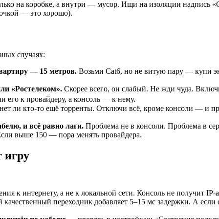
олько на коробке, а внутри — мусор. Ищи на изоляции надпись 
лочкой — это хорошо).
зных случаях:
квартиру — 15 метров.
Возьми Cat6, но не витую пару — купи э
ли «Ростелеком».
Скорее всего, он слабый. Не жди чуда. Включ
и его к провайдеру, а консоль — к нему.
нет ли кто-то ещё торренты. Отключи всё, кроме консоли — и про
белю, и всё равно лаги.
Проблема не в консоли. Проблема в сер
Если выше 150 — пора менять провайдера.
 игру
ия к интернету, а не к локальной сети. Консоль не получит IP-а
качественный переходник добавляет 5–15 мс задержки. А если 