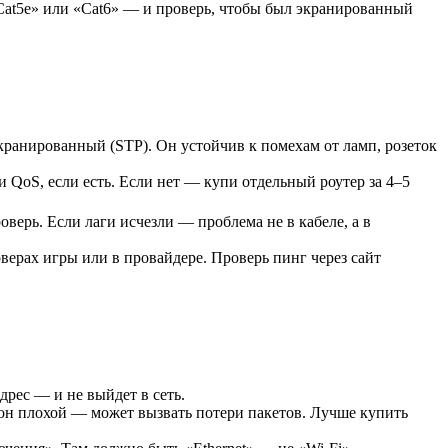
«Cat5e» или «Cat6» — и проверь, чтобы был экранированный
кранированный (STP). Он устойчив к помехам от ламп, розеток
и QoS, если есть. Если нет — купи отдельный роутер за 4–5
верь. Если лаги исчезли — проблема не в кабеле, а в
верах игры или в провайдере. Проверь пинг через сайт
дрес — и не выйдет в сеть.
он плохой — может вызвать потери пакетов. Лучше купить