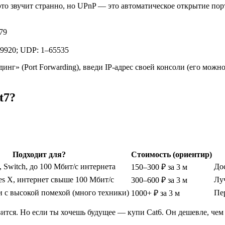
это звучит странно, но UPnP — это автоматическое открытие пор
79
29920; UDP: 1–65535
инг» (Port Forwarding), введи IP-адрес своей консоли (его можн
t7?
Подходит для?
Стоимость (ориентир)
 Switch, до 100 Мбит/с интернета
До
150–300 ₽ за 3 м
ies X, интернет свыше 100 Мбит/с
Лу
300–600 ₽ за 3 м
 с высокой помехой (много техники)
Пе
1000+ ₽ за 3 м
ится. Но если ты хочешь будущее — купи Cat6. Он дешевле, чем н