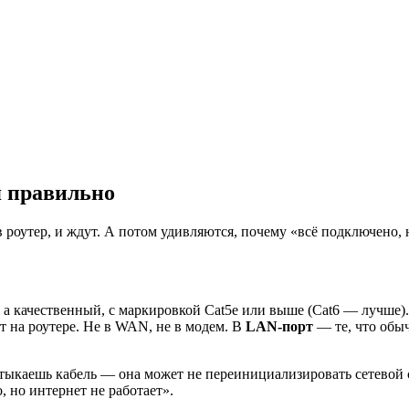
я правильно
 роутер, и ждут. А потом удивляются, почему «всё подключено, 
а, а качественный, с маркировкой Cat5e или выше (Cat6 — лучше).
т на роутере. Не в WAN, не в модем. В
LAN-порт
— те, что обыч
тыкаешь кабель — она может не переинициализировать сетевой с
 но интернет не работает».