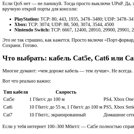
Если QoS нет — не паникуй. Тогда просто выключи UPnP. Да, 
вручную открой порты для консоли:
PlayStation:
TCP: 80, 443, 1935, 3478–3480; UDP: 3478–34
Xbox:
TCP: 3074; UDP: 88, 500, 3074, 3544, 4500
Nintendo Switch:
TCP: 6667, 12400, 28910, 29900, 29901, 
Это не так страшно, как кажется. Просто включи «Порт-форвард
Сохрани. Готово.
Что выбрать: кабель Cat5e, Cat6 или Ca
Многие думают: «чем дороже кабель — тем лучше». Не всегда.
Вот что реально важно:
Тип кабеля
Скорость
Cat5e
1 Гбит/с до 100 м
PS4, Xbox One,
Cat6
10 Гбит/с до 55 м, 1 Гбит/с до 100 м
PS5, Xbox Ser
Cat7
10 Гбит/с, экранированный
Домашние сети
Если у тебя интернет 100–300 Мбит/с — Cat5e полностью справ