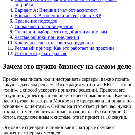
встройка
Вариант А: Внешний чат-бот-ассистент
Вариант Б: Встроенный интерфейс в ERP
Сравнение подходов
Пошаговый план внедрения
Сценарии выбора: что подойдет именно вам
Частые ошибки при внедрении
Как лучше сделать: советы внедренца
Реальный пример: Как это работает на практике
Итоги: что делать дальше
Зачем это нужно бизнесу на самом деле
Прежде чем писать код и настраивать серверы, важно понять,
какую задачу мы решаем. Интеграция чат-бота с ERP — это не
«хайп», а способ ускорить принятие решений. Представьте
ситуацию: директор спрашивает своего помощника: «Какая у
нас отгрузка на завтра в Москве и не просрочена ли оплата по
основным клиентам?». Сейчас на этот ответ уйдет час: нужно
открыть отчет, сверить данные, позвонить в бухгалтерию. С
ботом, подключенным к системе, ответ придет за 10 секунд.
Основные сценарии использования, которые окупают
вложение с первых месяцев: