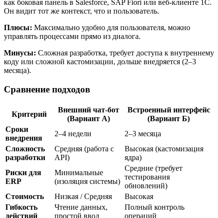
как боковая панель в Salesforce, SAP Fiori или веб-клиенте 1С.
Он видит тот же контекст, что и пользователь.
Плюсы:
Максимально удобно для пользователя, можно
управлять процессами прямо из диалога.
Минусы:
Сложная разработка, требует доступа к внутреннему
коду или сложной кастомизации, дольше внедряется (2–3
месяца).
Сравнение подходов
Внешний чат-бот
Встроенный интерфейс
Критерий
(Вариант А)
(Вариант Б)
Сроки
2–4 недели
2–3 месяца
внедрения
Сложность
Средняя (работа с
Высокая (кастомизация
разработки
API)
ядра)
Средние (требует
Риски для
Минимальные
тестирования
ERP
(изоляция системы)
обновлений)
Стоимость
Низкая / Средняя
Высокая
Гибкость
Чтение данных,
Полный контроль
действий
простой ввод
операций