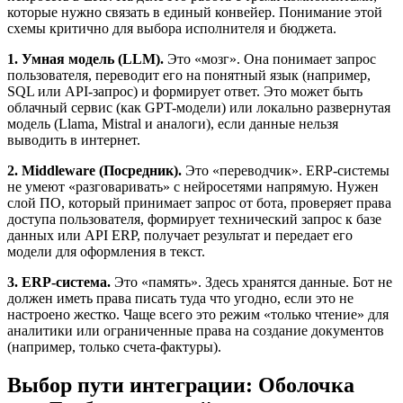
которые нужно связать в единый конвейер. Понимание этой
схемы критично для выбора исполнителя и бюджета.
1. Умная модель (LLM).
Это «мозг». Она понимает запрос
пользователя, переводит его на понятный язык (например,
SQL или API-запрос) и формирует ответ. Это может быть
облачный сервис (как GPT-модели) или локально развернутая
модель (Llama, Mistral и аналоги), если данные нельзя
выводить в интернет.
2. Middleware (Посредник).
Это «переводчик». ERP-системы
не умеют «разговаривать» с нейросетями напрямую. Нужен
слой ПО, который принимает запрос от бота, проверяет права
доступа пользователя, формирует технический запрос к базе
данных или API ERP, получает результат и передает его
модели для оформления в текст.
3. ERP-система.
Это «память». Здесь хранятся данные. Бот не
должен иметь права писать туда что угодно, если это не
настроено жестко. Чаще всего это режим «только чтение» для
аналитики или ограниченные права на создание документов
(например, только счета-фактуры).
Выбор пути интеграции: Оболочка