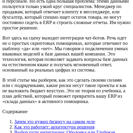
и персонале. Но есть одна большая проблема: этими данными
пользуется только узкий круг специалистов. Менеджер по
продажам, который отвечает клиенту в мессенджере, или
бухгалтер, который спешно ищет остаток товара, не могут
постоянно сидеть в ERP и строить сложные отчеты. Им нужно
простое решение.
Вот здесь на сцену выходит интеграция чат-ботов. Речь идет
не о простых скриптовых помощниках, которые отвечают по
шаблону «да» или «нет». Мы говорим о подключении умных
языковых моделей к базе данных вашей компании. Это
технология, которая позволяет задавать вопросы базе данных
на естественном языке и получать мгновенный ответ,
основанный на реальных цифрах из системы.
В этой статье мы разберем, как это сделать своими силами
или с подрядчиками, какие риски несут такие проекты и как
не выложить бюджет впустую. Это не теория из учебника, а
план действий, который поможет превратить вашу ERP из
«склада данных» в активного помощника.
Содержание
Зачем это нужно бизнесу на самом деле
Как это работает: архитектура решения
Выбор пути интеграции: Оболочка или Глубокая