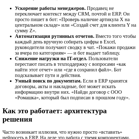
Ускорение работы менеджеров.
Продавец не
переключает контекст между CRM, почтой и ERP. Он
просто пишет в бот: «Проверь наличие артикула Х на
центральном складе» или «Создай счет для клиента Y на
сумму Z».
Автоматизация рутинных отчетов.
Вместо того чтобы
каждый день вручную собирать цифры в Excel,
руководители получают сводку в чат. «Покажи продажи
за вчера по категориям» — и бот выдает таблицу.
Снижение нагрузки на IT-отдел.
Пользователи
перестают писать в техподдержку с вопросами «как
найти этот отчет» или «где я сохранил файл». Бот
подсказывает пути и действия.
Умный поиск по документам.
Если в ERP хранятся
договоры, акты и накладные, бот может искать
информацию внутри них. «Найди договор с ООО
«Ромашка», который был подписан в прошлом году».
Как это работает: архитектура
решения
Часто возникает иллюзия, что нужно просто «вставить»
нейросеть в ERP. На деле это работа с тремя компонентами,