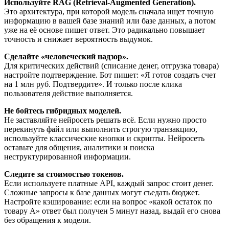
Используйте RAG (Retrieval-Augmented Generation).
Это архитектура, при которой модель сначала ищет точную
информацию в вашей базе знаний или базе данных, а потом
уже на её основе пишет ответ. Это радикально повышает
точность и снижает вероятность выдумок.
Сделайте «человеческий надзор».
Для критических действий (списание денег, отгрузка товара)
настройте подтверждение. Бот пишет: «Я готов создать счет
на 1 млн руб. Подтвердите». И только после клика
пользователя действие выполняется.
Не бойтесь гибридных моделей.
Не заставляйте нейросеть решать всё. Если нужно просто
перекинуть файл или выполнить строгую транзакцию,
используйте классические кнопки и скрипты. Нейросеть
оставьте для общения, аналитики и поиска
неструктурированной информации.
Следите за стоимостью токенов.
Если используете платные API, каждый запрос стоит денег.
Сложные запросы к базе данных могут съедать бюджет.
Настройте кэширование: если на вопрос «какой остаток по
товару А» ответ был получен 5 минут назад, выдай его снова
без обращения к модели.