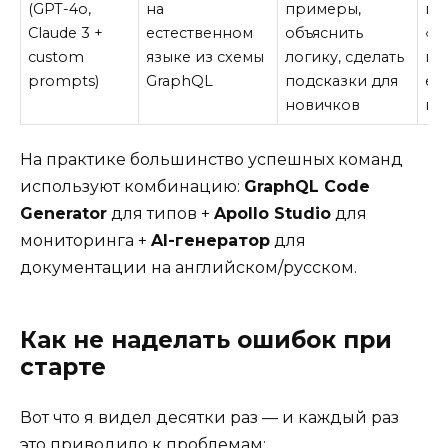
(GPT-4o,
на
примеры,
мо
Claude 3 +
естественном
объяснить
«в
custom
языке из схемы
логику, сделать
пр
prompts)
GraphQL
подсказки для
ес
новичков
не
На практике большинство успешных команд
используют комбинацию:
GraphQL Code
Generator
для типов +
Apollo Studio
для
мониторинга +
AI-генератор
для
документации на английском/русском.
Как не наделать ошибок при
старте
Вот что я видел десятки раз — и каждый раз
это приводило к проблемам: