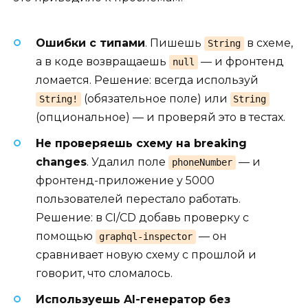
Ошибки с типами
. Пишешь
в схеме,
String
а в коде возвращаешь
— и фронтенд
null
ломается. Решение: всегда используй
(обязательное поле) или
String!
String
(опциональное) — и проверяй это в тестах.
Не проверяешь схему на breaking
changes
. Удалил поле
— и
phoneNumber
фронтенд-приложение у 5000
пользователей перестало работать.
Решение: в CI/CD добавь проверку с
помощью
— он
graphql-inspector
сравнивает новую схему с прошлой и
говорит, что сломалось.
Используешь AI-генератор без