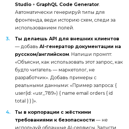
Studio
+
GraphQL Code Generator
.
Автоматически генерируй типы для
фронтенда, веди историю схем, следи за
использованием полей.
Ты делаешь API для внешних клиентов
— добавь
AI-генератор документации на
русском/английском
. Напиши промпт:
«Объясни, как использовать этот запрос, как
будто читатель — маркетолог, не
разработчик». Добавь примеры с
реальными данными: «Пример запроса: {
user(id: «usr_789») { name email orders { id
total } } }».
Ты в корпорации с жёсткими
требованиями к безопасности
— не
используй облачные AI-сервисы. Запусти