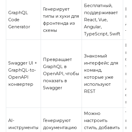
Бесплатный,
Генерирует
Не
GraphQL
поддерживает
типы и хуки для
ге
Code
React, Vue,
фронтенда из
до
Generator
Angular,
схемы
— 
TypeScript, Swift
По
пр
Знакомый
Превращает
Gr
Swagger UI +
интерфейс для
GraphQL в
те
GraphQL-to-
команд,
OpenAPI, чтобы
ги
OpenAPI
которые уже
показать в
за
конвертер
используют
Swagger
до
REST
ст
ме
Можно
Тр
AI-
Генерируют
настроить
на
инструменты
документацию
стиль, добавить
пр