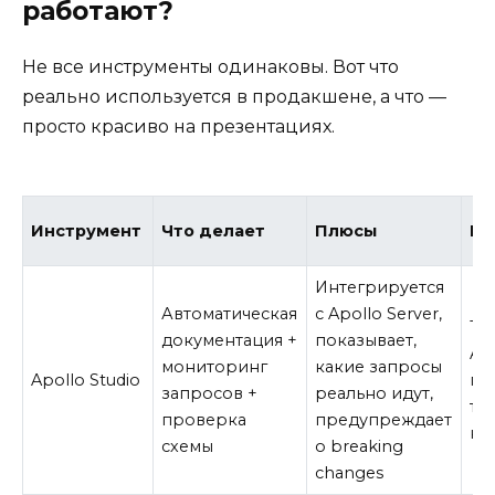
работают?
Не все инструменты одинаковы. Вот что
реально используется в продакшене, а что —
просто красиво на презентациях.
Инструмент
Что делает
Плюсы
Ми
Интегрируется
Автоматическая
с Apollo Server,
То
документация +
показывает,
Apo
мониторинг
какие запросы
Apollo Studio
пл
запросов +
реально идут,
та
проверка
предупреждает
ко
схемы
о breaking
changes