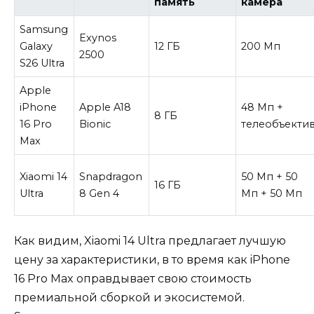
память
камера
Samsung
Exynos
Galaxy
12 ГБ
200 Мп
2500
S26 Ultra
Apple
iPhone
Apple A18
48 Мп +
8 ГБ
16 Pro
Bionic
телеобъекти
Max
Xiaomi 14
Snapdragon
50 Мп + 50
16 ГБ
Ultra
8 Gen 4
Мп + 50 Мп
Как видим, Xiaomi 14 Ultra предлагает лучшую
цену за характеристики, в то время как iPhone
16 Pro Max оправдывает свою стоимость
премиальной сборкой и экосистемой.