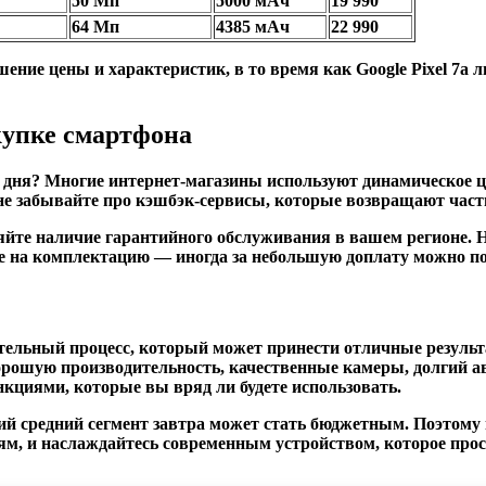
50 Мп
5000 мАч
19 990
64 Мп
4385 мАч
22 990
ение цены и характеристик, в то время как Google Pixel 7a 
купке смартфона
е дня? Многие интернет-магазины используют динамическое ц
не забывайте про кэшбэк-сервисы, которые возвращают часть
ряйте наличие гарантийного обслуживания в вашем регионе.
ие на комплектацию — иногда за небольшую доплату можно по
кательный процесс, который может принести отличные резуль
хорошую производительность, качественные камеры, долгий 
нкциями, которые вы вряд ли будете использовать.
ий средний сегмент завтра может стать бюджетным. Поэтому
ям, и наслаждайтесь современным устройством, которое прос