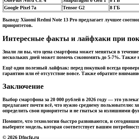
OnePlus Nord CE 4
Snapdragon 6 Gen 1
8 ГБ
Google Pixel 7a
Tensor G2
8 ГБ
Вывод: Xiaomi Redmi Note 13 Pro предлагает лучшее соотнош
приоритетов.
Интересные факты и лайфхаки при по
Знали ли вы, что цена смартфона может меняться в течени
нескольких дней может помочь сэкономить до 5-7%. Также 
Ещё один полезный лайфхак: перед покупкой всегда прове
гарантию или её отсутствие вовсе. Также обратите вниман
Заключение
Выбор смартфона за 20 000 рублей в 2026 году — это увле
предлагают почти всё, что нужно среднему пользователю: 
определить свои приоритеты и не гнаться за излишними фу
Помните, что технологии быстро развиваются, и сегодняшн
выберите модель, которая соответствует вашим потребност
© 2026 Dfncfg.ru