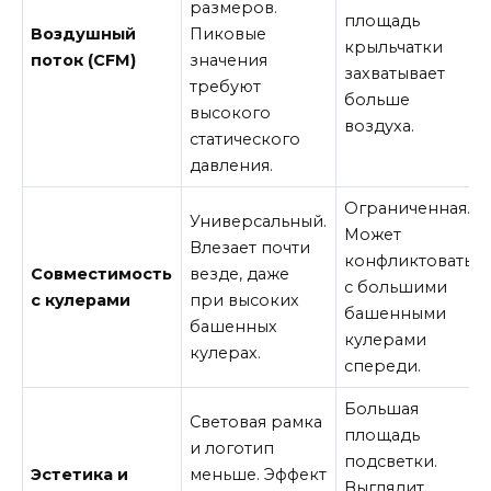
размеров.
площадь
Воздушный
Пиковые
крыльчатки
поток (CFM)
значения
захватывает
требуют
больше
высокого
воздуха.
статического
давления.
Ограниченная.
Универсальный.
Может
Влезает почти
конфликтовать
Совместимость
везде, даже
с большими
с кулерами
при высоких
башенными
башенных
кулерами
кулерах.
спереди.
Большая
Световая рамка
площадь
и логотип
подсветки.
Эстетика и
меньше. Эффект
Выглядит