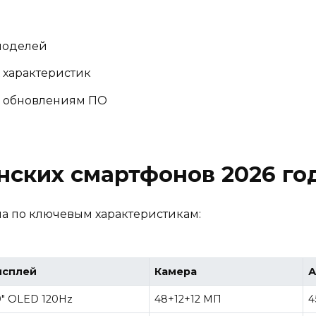
моделей
 характеристик
о обновлениям ПО
ских смартфонов 2026 го
а по ключевым характеристикам:
исплей
Камера
А
9″ OLED 120Hz
48+12+12 МП
4