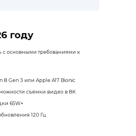
6 году
сь с основными требованиями к
 Gen 3 или Apple A17 Bionic
зможности съёмки видео в 8K
дки 65W+
обновления 120 Гц