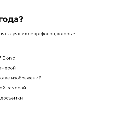
года?
пять лучших смартфонов, которые
 Bionic
камерой
ботке изображений
ной камерой
идеосъёмки