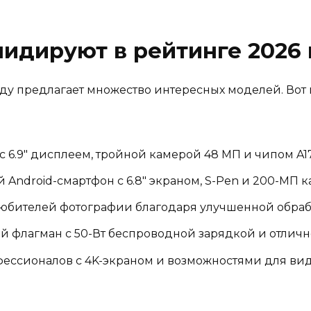
идируют в рейтинге 2026 
оду предлагает множество интересных моделей. Вот 
с 6.9″ дисплеем, тройной камерой 48 МП и чипом A17
 Android-смартфон с 6.8″ экраном, S-Pen и 200-МП 
юбителей фотографии благодаря улучшенной обра
 флагман с 50-Вт беспроводной зарядкой и отлич
ессионалов с 4K-экраном и возможностями для в