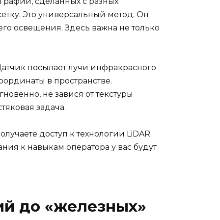
ографий, сделанных с разных
етку. Это универсальный метод. Он
его освещения. Здесь важна не только
Датчик посылает лучи инфракрасного
координаты в пространстве.
новенно, не завися от текстуры
тяковая задача.
олучаете доступ к технологии LiDAR.
ания к навыкам оператора у вас будут
ий до «железных»