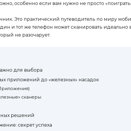
ложно, особенно если вам нужно не просто «поиграть
очник. Это практический путеводитель по миру моби
один и тот же телефон может сканировать идеально 
торый не разочарует.
 важно для выбора
ных приложений до «железных» насадок
Приложения)
железные» сканеры
рных решений
жение: секрет успеха