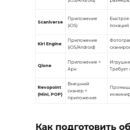
(iOS/Android)
размера,
Приложение
Быстрое
Scaniverse
(iOS)
локаций 
Приложение
Фотограм
Kiri Engine
(iOS/Android)
сканиров
Приложение +
Игрушки,
Qlone
Арк
Требует
Внешний
Revopoint
Промышл
сканер +
(Mini, POP)
инжинири
приложение
Как подготовить о