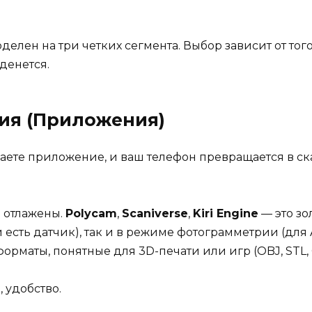
елен на три четких сегмента. Выбор зависит от тог
денется.
ия (Приложения)
ваете приложение, и ваш телефон превращается в с
о отлажены.
Polycam
,
Scaniverse
,
Kiri Engine
— это зо
 есть датчик), так и в режиме фотограмметрии (для A
рматы, понятные для 3D-печати или игр (OBJ, STL, 
 удобство.