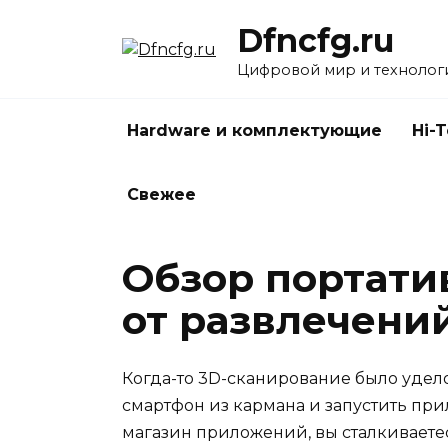
Перейти
Dfncfg.ru
к
содержанию
Цифровой мир и технолог
Hardware и комплектующие
Hi-
Свежее
Обзор портати
от развлечени
Когда-то 3D-сканирование было удело
смартфон из кармана и запустить при
магазин приложений, вы сталкиваетес