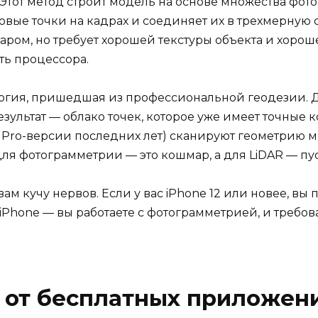
. Этот метод строит модель на основе множества фот
вые точки на кадрах и соединяет их в трехмерную с
таром, но требует хорошей текстуры объекта и хорош
ть процессора.
ология, пришедшая из профессиональной геодезии. 
Результат — облако точек, которое уже имеет точные 
 Pro-версии последних лет) сканируют геометрию мг
я фотограмметрии — это кошмар, а для LiDAR — пус
 кучу нервов. Если у вас iPhone 12 или новее, вы п
 iPhone — вы работаете с фотограмметрией, и требов
 от бесплатных приложен