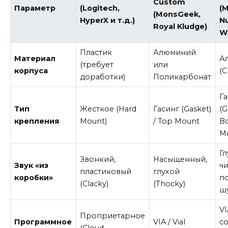
Custom
Параметр
(Logitech,
(
(MonsGeek,
HyperX и т.д.)
N
Royal Kludge)
W
Пластик
Алюминий
Материал
А
(требует
или
корпуса
(C
доработки)
Поликарбонат
Г
Тип
Жесткое (Hard
Гасинг (Gasket)
(G
крепления
Mount)
/ Top Mount
B
M
Гл
Звонкий,
Насыщенный,
Звук «из
чи
пластиковый
глухой
коробки»
п
(Clacky)
(Thocky)
ш
VI
Проприетарное
Программное
VIA / Vial
с