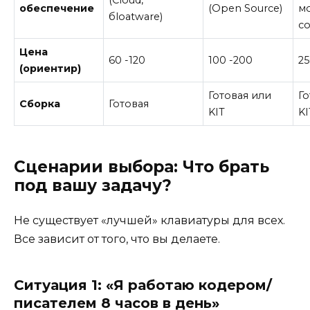
(Cloud,
обеспечение
(Open Source)
м
бloatware)
с
Цена
60 -120
100 -200
25
(ориентир)
Готовая или
Го
Сборка
Готовая
KIT
KI
Сценарии выбора: Что брать
под вашу задачу?
Не существует «лучшей» клавиатуры для всех.
Все зависит от того, что вы делаете.
Ситуация 1: «Я работаю кодером/
писателем 8 часов в день»