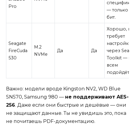
специфика
Pro
— только 12
бит.
Хорошо, но
требует
Seagate
настройки
M.2
FireCuda
Да
Да
через Seaga
NVMe
530
Toolkit — не
всем
подойдёт.
Важно: модели вроде Kingston NV2, WD Blue
SN570, Samsung 980 —
не поддерживают AES-
256
. Даже если они быстрые и дешёвые — они
не защищают данные. Ты не увидишь это, пока
не почитаешь PDF-документацию.