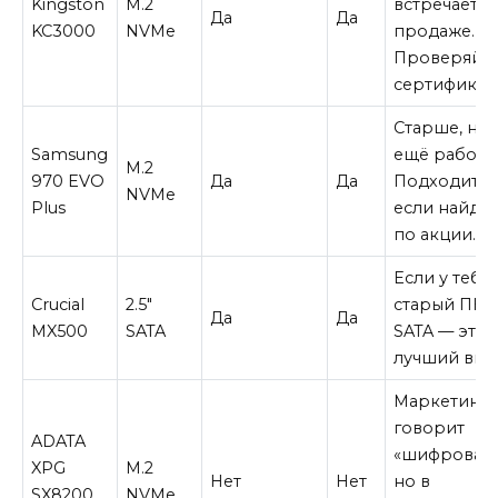
Kingston
M.2
встречается
Да
Да
KC3000
NVMe
продаже.
Проверяй
сертификат
Старше, но 
Samsung
ещё работае
M.2
970 EVO
Да
Да
Подходит,
NVMe
Plus
если найдё
по акции.
Если у тебя
Crucial
2.5″
старый ПК с
Да
Да
MX500
SATA
SATA — это
лучший выб
Маркетинг
говорит
ADATA
«шифровани
XPG
M.2
Нет
Нет
но в
SX8200
NVMe