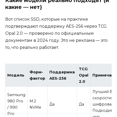
Какие модели реально подходят (и
какие — нет)
Вот список SSD, которые на практике
подтверждают поддержку AES-256 через TCG
Opal 2.0 — проверено по официальным
документам в 2024 году. Это не реклама — это
то, что реально работает.
TCG
Форм-
Поддержка
Модель
Opal
Примечани
фактор
AES-256
2.0
Лучший бал
Samsung
скорости и
980 Pro
M.2
Да
Да
шифровани
/ 990
NVMe
Подходит д
Pro
игр.