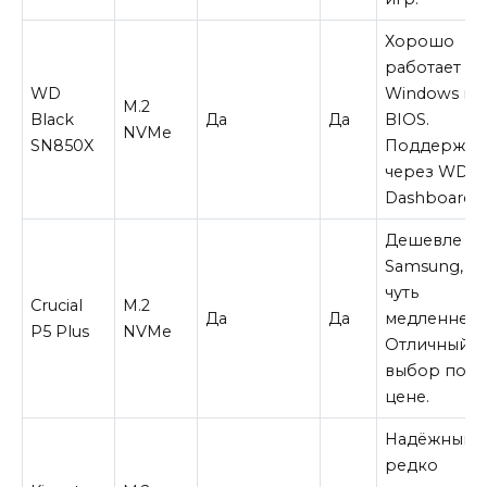
Хорошо
работает с
WD
Windows и
M.2
Black
Да
Да
BIOS.
NVMe
SN850X
Поддержка
через WD
Dashboard.
Дешевле
Samsung, н
чуть
Crucial
M.2
Да
Да
медленнее.
P5 Plus
NVMe
Отличный
выбор по
цене.
Надёжный, 
редко