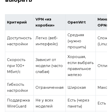
VPN «из
Мини-П
Критерий
OpenWrt
коробки»
OPNse
Средняя
Доступность
Легко (веб-
Сложн
(нужно
настройки
интерфейс)
(Linux/
прошить)
Хорошая,
Скорость
Зависит от
если выбрать
при 100+
модели (часто
Отличн
правильное
Мбит/с
слабая)
железо
Гибкость
Ограниченная
Широкая
Максим
настройки
Поддержка
Не у всех
Есть (через
Есть
WireGuard
моделей
пакеты)