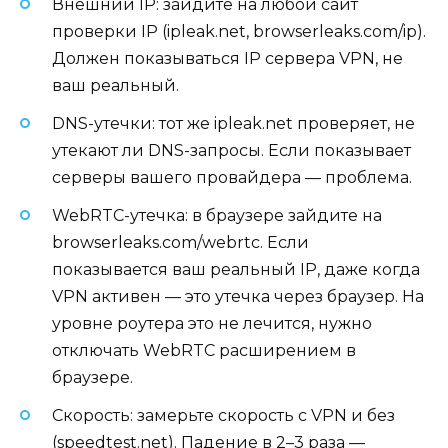
Внешний IP: зайдите на любой сайт
проверки IP (ipleak.net, browserleaks.com/ip).
Должен показываться IP сервера VPN, не
ваш реальный.
DNS-утечки: тот же ipleak.net проверяет, не
утекают ли DNS-запросы. Если показывает
серверы вашего провайдера — проблема.
WebRTC-утечка: в браузере зайдите на
browserleaks.com/webrtc. Если
показывается ваш реальный IP, даже когда
VPN активен — это утечка через браузер. На
уровне роутера это не лечится, нужно
отключать WebRTC расширением в
браузере.
Скорость: замерьте скорость с VPN и без
(speedtest.net). Падение в 2–3 раза —