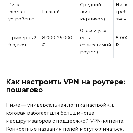
Риск
Средний
Низкий
сломать
Низкий
(кинг
требуе
устройство
кирпичом)
знаний
0 (если уже
Примерный
8 000–25 000
есть
8 000–
бюджет
₽
совместимый
₽
роутер)
Как настроить VPN на роутере:
пошагово
Ниже — универсальная логика настройки,
которая работает для большинства
маршрутизаторов с поддержкой VPN-клиента.
Конкретные названия полей могут отличаться,