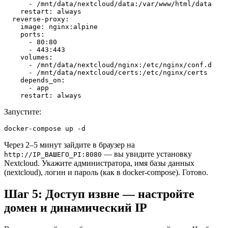
      - /mnt/data/nextcloud/data:/var/www/html/data

    restart: always

  reverse-proxy:

    image: nginx:alpine

    ports:

      - 80:80

      - 443:443

    volumes:

      - /mnt/data/nextcloud/nginx:/etc/nginx/conf.d

      - /mnt/data/nextcloud/certs:/etc/nginx/certs

    depends_on:

      - app

    restart: always
Запустите:
docker-compose up -d
Через 2–5 минут зайдите в браузер на
— вы увидите установку
http://IP_ВАШЕГО_PI:8080
Nextcloud. Укажите администратора, имя базы данных
(nextcloud), логин и пароль (как в docker-compose). Готово.
Шаг 5: Доступ извне — настройте
домен и динамический IP