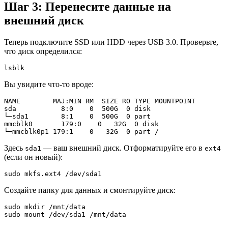
Шаг 3: Перенесите данные на
внешний диск
Теперь подключите SSD или HDD через USB 3.0. Проверьте,
что диск определился:
lsblk
Вы увидите что-то вроде:
NAME        MAJ:MIN RM  SIZE RO TYPE MOUNTPOINT

sda           8:0    0  500G  0 disk

└─sda1        8:1    0  500G  0 part

mmcblk0       179:0    0   32G  0 disk

└─mmcblk0p1 179:1    0   32G  0 part /
Здесь
— ваш внешний диск. Отформатируйте его в
sda1
ext4
(если он новый):
sudo mkfs.ext4 /dev/sda1
Создайте папку для данных и смонтируйте диск:
sudo mkdir /mnt/data

sudo mount /dev/sda1 /mnt/data