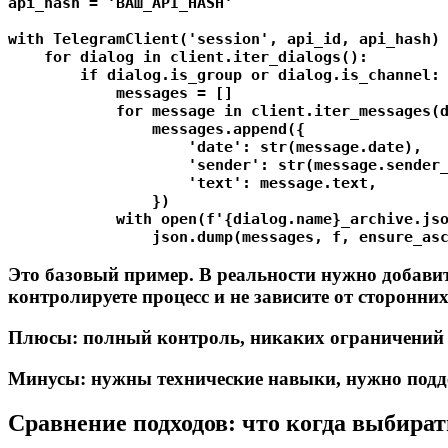
api_hash = 'ВАШ_API_HASH'

with TelegramClient('session', api_id, api_hash) 
    for dialog in client.iter_dialogs():

        if dialog.is_group or dialog.is_channel:

            messages = []

            for message in client.iter_messages(d
                messages.append({

                    'date': str(message.date),

                    'sender': str(message.sender_
                    'text': message.text,

                })

            with open(f'{dialog.name}_archive.jso
Это базовый пример. В реальности нужно добави
контролируете процесс и не зависите от сторонних
Плюсы:
полный контроль, никаких ограничений с
Минусы:
нужны технические навыки, нужно поддер
Сравнение подходов: что когда выбират