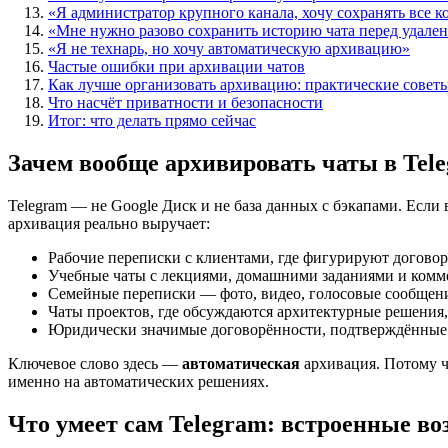
«Я администратор крупного канала, хочу сохранять все 
«Мне нужно разово сохранить историю чата перед удале
«Я не технарь, но хочу автоматическую архивацию»
Частые ошибки при архивации чатов
Как лучше организовать архивацию: практические совет
Что насчёт приватности и безопасности
Итог: что делать прямо сейчас
Зачем вообще архивировать чаты в Tel
Telegram — не Google Диск и не база данных с бэкапами. Если 
архивация реально выручает:
Рабочие переписки с клиентами, где фигурируют договор
Учебные чаты с лекциями, домашними заданиями и комм
Семейные переписки — фото, видео, голосовые сообщения
Чаты проектов, где обсуждаются архитектурные решения,
Юридически значимые договорённости, подтверждённые 
Ключевое слово здесь —
автоматическая
архивация. Потому ч
именно на автоматических решениях.
Что умеет сам Telegram: встроенные в