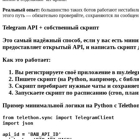
Реальный опыт:
большинство таких ботов работают нестабиль
этого путь — обязательно проверяйте, сохраняются ли сообщения
Telegram API + собственный скрипт
Это самый надёжный способ, если у вас есть ми
предоставляет открытый API, и написать скрипт 
Как это работает:
Вы регистрируете своё приложение в my.telegr
Пишете скрипт (на Python, например, с библ
Скрипт перебирает нужные чаты и сохраняет 
Запускаете скрипт по расписанию (cron, пла
Пример минимальной логики на Python с Telethon
from telethon.sync import TelegramClient

import json

api_id = 'ВАШ_API_ID'
