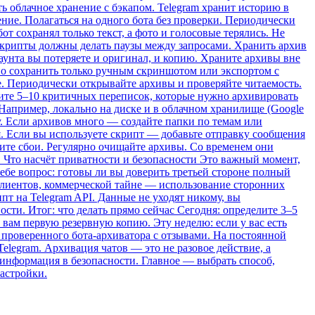
ть облачное хранение с бэкапом. Telegram хранит историю в
ние. Полагаться на одного бота без проверки. Периодически
от сохранял только текст, а фото и голосовые терялись. Не
Скрипты должны делать паузы между запросами. Хранить архив
каунта вы потеряете и оригинал, и копию. Храните архивы вне
жно сохранить только ручным скриншотом или экспортом с
е. Периодически открывайте архивы и проверяйте читаемость.
ите 5–10 критичных переписок, которые нужно архивировать
Например, локально на диске и в облачном хранилище (Google
у. Если архивов много — создайте папки по темам или
я. Если вы используете скрипт — добавьте отправку сообщения
тите сбои. Регулярно очищайте архивы. Со временем они
. Что насчёт приватности и безопасности Это важный момент,
себе вопрос: готовы ли вы доверить третьей стороне полный
лиентов, коммерческой тайне — использование сторонних
т на Telegram API. Данные не уходят никому, вы
сти. Итог: что делать прямо сейчас Сегодня: определите 3–5
т вам первую резервную копию. Эту неделю: если у вас есть
 проверенного бота-архиватора с отзывами. На постоянной
elegram. Архивация чатов — это не разовое действие, а
я информация в безопасности. Главное — выбрать способ,
настройки.