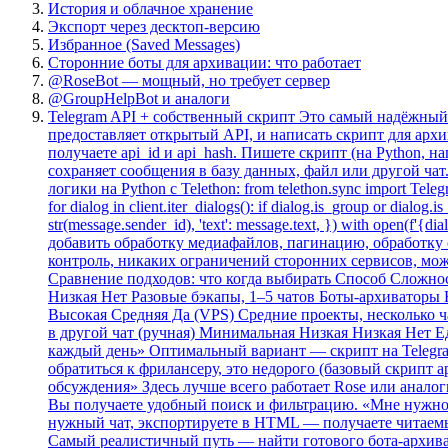
История и облачное хранение
Экспорт через десктоп-версию
Избранное (Saved Messages)
Сторонние боты для архивации: что работает
@RoseBot — мощный, но требует сервер
@GroupHelpBot и аналоги
Telegram API + собственный скрипт Это самый надёжный 
предоставляет открытый API, и написать скрипт для архив
получаете api_id и api_hash. Пишете скрипт (на Python, 
сохраняет сообщения в базу данных, файл или другой ча
логики на Python с Telethon: from telethon.sync import Tele
for dialog in client.iter_dialogs(): if dialog.is_group or dialog
str(message.sender_id), 'text': message.text, }) with open(f'
добавить обработку медиафайлов, пагинацию, обработку
контроль, никаких ограничений сторонних сервисов, мож
Сравнение подходов: что когда выбирать Способ Сложно
Низкая Нет Разовые бэкапы, 1–5 чатов Боты-архиваторы
Высокая Средняя Да (VPS) Средние проекты, несколько 
в другой чат (ручная) Минимальная Низкая Низкая Нет 
каждый день» Оптимальный вариант — скрипт на Telegra
обратиться к фрилансеру, это недорого (базовый скрипт а
обсуждения» Здесь лучше всего работает Rose или аналог
Вы получаете удобный поиск и фильтрацию. «Мне нужно 
нужный чат, экспортируете в HTML — получаете читаемый
Самый реалистичный путь — найти готового бота-архива