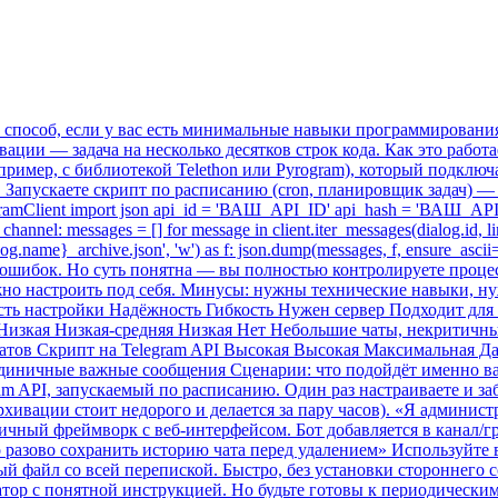
способ, если у вас есть минимальные навыки программирования 
ации — задача на несколько десятков строк кода. Как это работа
например, с библиотекой Telethon или Pyrogram), который подклю
т. Запускаете скрипт по расписанию (cron, планировщик задач)
gramClient import json api_id = 'ВАШ_API_ID' api_hash = 'ВАШ_API_HA
.is_channel: messages = [] for message in client.iter_messages(dialog.id, 
{dialog.name}_archive.json', 'w') as f: json.dump(messages, f, ensure
 ошибок. Но суть понятна — вы полностью контролируете процес
но настроить под себя. Минусы: нужны технические навыки, нуж
сть настройки Надёжность Гибкость Нужен сервер Подходит для
 Низкая Низкая-средняя Низкая Нет Небольшие чаты, некритич
чатов Скрипт на Telegram API Высокая Высокая Максимальная 
Единичные важные сообщения Сценарии: что подойдёт именно в
m API, запускаемый по расписанию. Один раз настраиваете и з
рхивации стоит недорого и делается за пару часов). «Я админист
ичный фреймворк с веб-интерфейсом. Бот добавляется в канал/г
разово сохранить историю чата перед удалением» Используйте в
 файл со всей перепиской. Быстро, без установки стороннего с
тор с понятной инструкцией. Но будьте готовы к периодическим