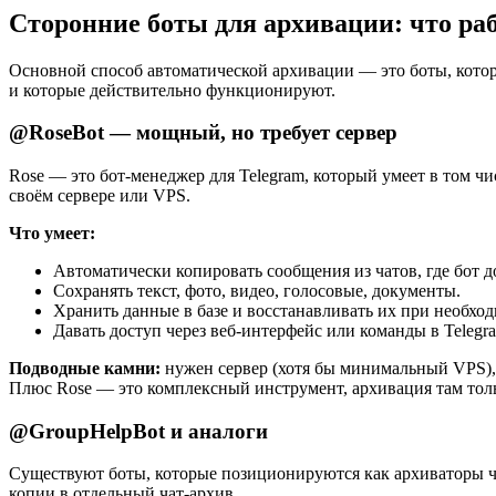
Сторонние боты для архивации: что ра
Основной способ автоматической архивации — это боты, котор
и которые действительно функционируют.
@RoseBot — мощный, но требует сервер
Rose — это бот-менеджер для Telegram, который умеет в том ч
своём сервере или VPS.
Что умеет:
Автоматически копировать сообщения из чатов, где бот д
Сохранять текст, фото, видео, голосовые, документы.
Хранить данные в базе и восстанавливать их при необхо
Давать доступ через веб-интерфейс или команды в Telegr
Подводные камни:
нужен сервер (хотя бы минимальный VPS), 
Плюс Rose — это комплексный инструмент, архивация там тольк
@GroupHelpBot и аналоги
Существуют боты, которые позиционируются как архиваторы ча
копии в отдельный чат-архив.