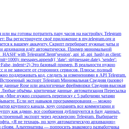
или вы готовы потратить пару часов на настройку. Telegram
ет: Вы регистрируете своё приложение в my.telegram.org и
чается к вашему аккаунту. Скрипт перебирает нужные чаты и
 — и архивация идёт автоматически. Пример минимальной
SH' with TelegramClient('session', api_id, api_hash) as client:
limit=1000): messages.append({ 'date': str(message.date), 'sender':
_ascii=False, indent=2) Это базовый пример. В реальности нужно
с и не зависите от сторонних сервисов. Плюсы: полный
но поддерживать код, следить за изменениями в API Telegram.
 Встроенный экспорт Telegram Минимальная Средняя (разово)
ные данные Rose или аналогичные фреймворки Средняя-высокая
Да Любые объёмы, критичные данные, автоматизация Пересылка
ам «Мне нужно сохранить переписку с 5 рабочими чатами
абываете. Если нет навыков программирования — можно
ратор крупного канала, хочу сохранять все комментарии и
руппу как админ, все сообщения дублируются в базу данных.
строенный экспорт через дескверсию Telegram. Выбираете
офта. «Я не технарь, но хочу автоматическую архивацию»
 сбоям. Альтернатива — попросить знакомого разработчика