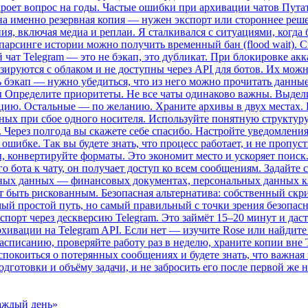
акроет вопрос на годы. Частые ошибки при архивации чатов Пута
жна именно резервная копия — нужен экспорт или стороннее реше
ия, включая медиа и реплаи. Я сталкивался с ситуациями, когда б
парсинге истории можно получить временный бан (flood wait). 
й чат Telegram — это не бэкап, это дубликат. При блокировке ак
изируются с облаком и не доступны через API для ботов. Их мо
ть бэкап — нужно убедиться, что из него можно прочитать данны
ы Определите приоритеты. Не все чаты одинаково важны. Выдел
ацию. Остальные — по желанию. Храните архивы в двух местах. 
анных при сбое одного носителя. Используйте понятную структур
. Через полгода вы скажете себе спасибо. Настройте уведомлени
шибке. Так вы будете знать, что процесс работает, и не пропус
, конвертируйте форматы. Это экономит место и ускоряет поиск
о бота к чату, он получает доступ ко всем сообщениям. Задайте 
ьных данных — финансовых документах, персональных данных к
 быть рискованным. Безопасная альтернатива: собственный скрип
мый простой путь, но самый правильный с точки зрения безопасно
спорт через дескверсию Telegram. Это займёт 15–20 минут и дас
ивации на Telegram API. Если нет — изучите Rose или найдите
асписанию, проверяйте работу раз в неделю, храните копии вне T
спокоиться о потерянных сообщениях и будете знать, что важна
готовки и объёму задачи, и не забросить его после первой же 
аждый день»