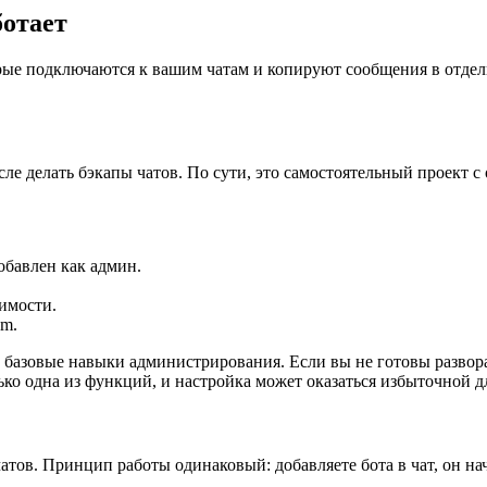
ботает
ые подключаются к вашим чатам и копируют сообщения в отдельн
исле делать бэкапы чатов. По сути, это самостоятельный проект
обавлен как админ.
димости.
am.
базовые навыки администрирования. Если вы не готовы развора
о одна из функций, и настройка может оказаться избыточной дл
тов. Принцип работы одинаковый: добавляете бота в чат, он на