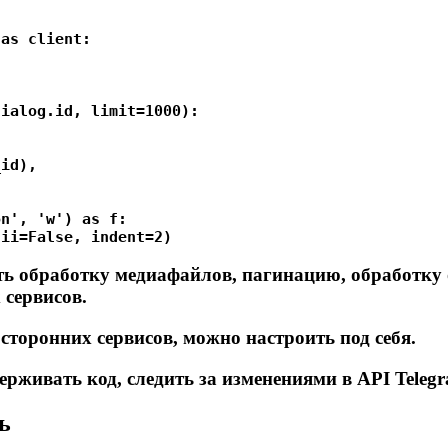
as client:

ialog.id, limit=1000):

id),

n', 'w') as f:

ть обработку медиафайлов, пагинацию, обработку
 сервисов.
торонних сервисов, можно настроить под себя.
живать код, следить за изменениями в API Telegr
ь