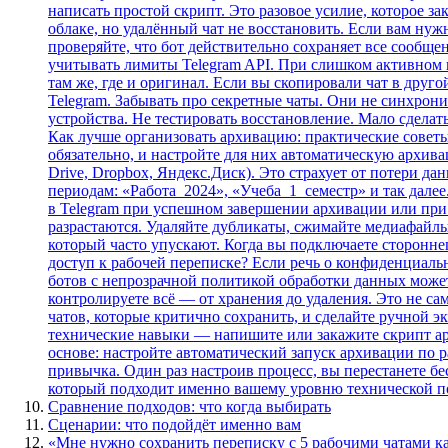
написать простой скрипт. Это разовое усилие, которое з
облаке, но удалённый чат не восстановить. Если вам ну
проверяйте, что бот действительно сохраняет все сообщен
учитывать лимиты Telegram API. При слишком активном 
там же, где и оригинал. Если вы скопировали чат в друго
Telegram. Забывать про секретные чаты. Они не синхрон
устройства. Не тестировать восстановление. Мало сдела
Как лучше организовать архивацию: практические совет
обязательно, и настройте для них автоматическую архив
Drive, Dropbox, Яндекс.Диск). Это страхует от потери д
периодам: «Работа_2024», «Учеба_1_семестр» и так далее
в Telegram при успешном завершении архивации или при о
разрастаются. Удаляйте дубликаты, сжимайте медиафайлы
который часто упускают. Когда вы подключаете стороннег
доступ к рабочей переписке? Если речь о конфиденциал
ботов с непрозрачной политикой обработки данных может
контролируете всё — от хранения до удаления. Это не са
чатов, которые критично сохранить, и сделайте ручной эк
технические навыки — напишите или закажите скрипт арх
основе: настройте автоматический запуск архивации по р
привычка. Один раз настроив процесс, вы перестанете бе
который подходит именно вашему уровню технической под
Сравнение подходов: что когда выбирать
Сценарии: что подойдёт именно вам
«Мне нужно сохранить переписку с 5 рабочими чатами к