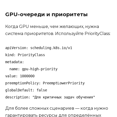
GPU-очереди и приоритеты
Когда GPU меньше, чем желающих, нужна
система приоритетов. Используйте PriorityClass:
apiVersion: scheduling.k8s.io/v1

kind: PriorityClass

metadata:

  name: gpu-high-priority

value: 1000000

preemptionPolicy: PreemptLowerPriority

globalDefault: false

description: "Для критичных задач обучения"
Для более сложных сценариев — когда нужно
гарантировать ресурсы для определённых