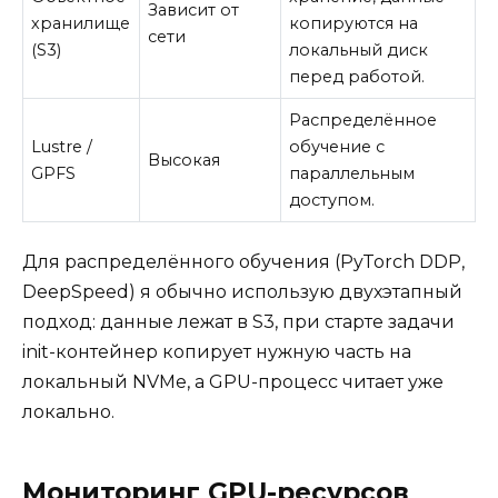
Зависит от
хранилище
копируются на
сети
(S3)
локальный диск
перед работой.
Распределённое
Lustre /
обучение с
Высокая
GPFS
параллельным
доступом.
Для распределённого обучения (PyTorch DDP,
DeepSpeed) я обычно использую двухэтапный
подход: данные лежат в S3, при старте задачи
init-контейнер копирует нужную часть на
локальный NVMe, а GPU-процесс читает уже
локально.
Мониторинг GPU-ресурсов