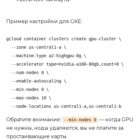
Пример настройки для GKE:
gcloud container clusters create gpu-cluster \

  --zone us-central1-a \

  --machine-type a2-highgpu-8g \

  --accelerator type=nvidia-a100-80gb,count=8 \

  --num-nodes 0 \

  --enable-autoscaling \

  --min-nodes 0 \

  --max-nodes 10 \

  --node-locations us-central1-a,us-central1-b
Обратите внимание:
— когда GPU
--min-nodes 0
не нужны, ноды удаляются, вы не платите за
простаивающие карты.