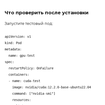
Что проверить после установки
Запустите тестовый под:
apiVersion: v1

kind: Pod

metadata:

  name: gpu-test

spec:

  restartPolicy: OnFailure

  containers:

  - name: cuda-test

    image: nvidia/cuda:12.2.0-base-ubuntu22.04

    command: ["nvidia-smi"]

    resources:
