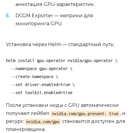
аннотация GPU-характеристик.
DCGM Exporter — метрики для
мониторинга GPU.
Установка через Helm — стандартный путь:
helm install gpu-operator nvidia/gpu-operator \

  --namespace gpu-operator \

  --create-namespace \

  --set driver.enabled=true \

  --set toolkit.enabled=true
После установки ноды с GPU автоматически
получают лейбел
, и
nvidia.com/gpu.present: true
ресурс
становится доступен для
nvidia.com/gpu
планировщика.