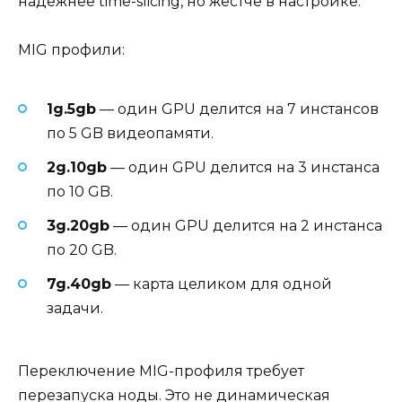
надёжнее time-slicing, но жёстче в настройке.
MIG профили:
1g.5gb
— один GPU делится на 7 инстансов
по 5 GB видеопамяти.
2g.10gb
— один GPU делится на 3 инстанса
по 10 GB.
3g.20gb
— один GPU делится на 2 инстанса
по 20 GB.
7g.40gb
— карта целиком для одной
задачи.
Переключение MIG-профиля требует
перезапуска ноды. Это не динамическая