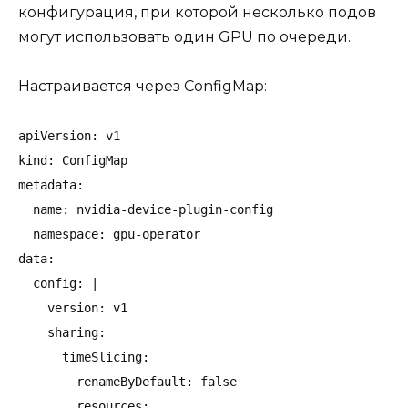
конфигурация, при которой несколько подов
могут использовать один GPU по очереди.
Настраивается через ConfigMap:
apiVersion: v1

kind: ConfigMap

metadata:

  name: nvidia-device-plugin-config

  namespace: gpu-operator

data:

  config: |

    version: v1

    sharing:

      timeSlicing:

        renameByDefault: false

        resources:
