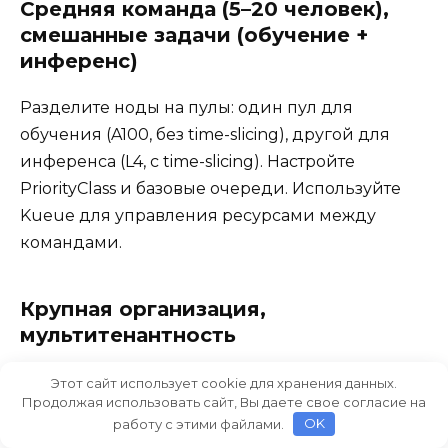
Средняя команда (5–20 человек),
смешанные задачи (обучение +
инференс)
Разделите ноды на пулы: один пул для
обучения (A100, без time-slicing), другой для
инференса (L4, с time-slicing). Настройте
PriorityClass и базовые очереди. Используйте
Kueue для управления ресурсами между
командами.
Крупная организация,
мультитенантность
Несколько отдельных кластеров или строгая
Этот сайт использует cookie для хранения данных.
Продолжая использовать сайт, Вы даете свое согласие на
изоляция через Virtual Cluster (vCluster). MIG
работу с этими файлами.
OK
для гарантированной изоляции GPU. Система