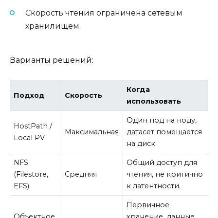
Скорость чтения ограничена сетевым
хранилищем.
Варианты решений:
Когда
Подход
Скорость
использовать
Один под на ноду,
HostPath /
Максимальная
датасет помещается
Local PV
на диск.
NFS
Общий доступ для
(Filestore,
Средняя
чтения, не критично
EFS)
к латентности.
Первичное
Объектное
хранение, данные