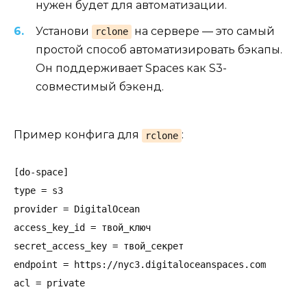
нужен будет для автоматизации.
Установи
на сервере — это самый
rclone
простой способ автоматизировать бэкапы.
Он поддерживает Spaces как S3-
совместимый бэкенд.
Пример конфига для
:
rclone
[do-space]

type = s3

provider = DigitalOcean

access_key_id = твой_ключ

secret_access_key = твой_секрет

endpoint = https://nyc3.digitaloceanspaces.com
