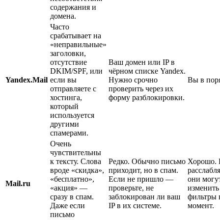
содержания и
домена.
Часто
срабатывает на
«неправильные»
заголовки,
отсутствие
Ваш домен или IP в
DKIM/SPF, или
чёрном списке Yandex.
Yandex.Mail
если вы
Нужно срочно
Вы в пор
отправляете с
проверить через их
хостинга,
форму разблокировки.
который
используется
другими
спамерами.
Очень
чувствительны
к тексту. Слова
Редко. Обычно письмо
Хорошо. 
вроде «скидка»,
приходит, но в спам.
расслабл
«бесплатно»,
Если не пришло —
они могу
Mail.ru
«акция» —
проверьте, не
изменить
сразу в спам.
заблокирован ли ваш
фильтры 
Даже если
IP в их системе.
момент.
письмо