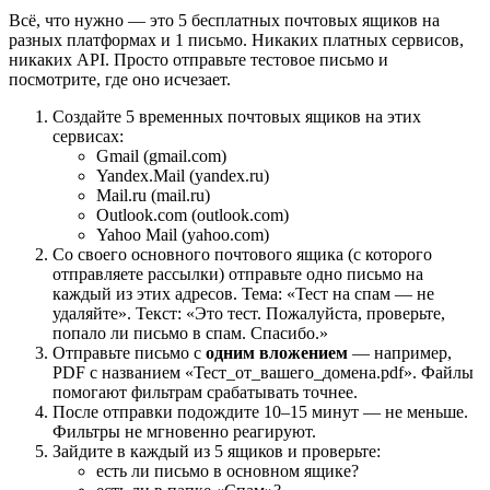
Всё, что нужно — это 5 бесплатных почтовых ящиков на
разных платформах и 1 письмо. Никаких платных сервисов,
никаких API. Просто отправьте тестовое письмо и
посмотрите, где оно исчезает.
Создайте 5 временных почтовых ящиков на этих
сервисах:
Gmail (gmail.com)
Yandex.Mail (yandex.ru)
Mail.ru (mail.ru)
Outlook.com (outlook.com)
Yahoo Mail (yahoo.com)
Со своего основного почтового ящика (с которого
отправляете рассылки) отправьте одно письмо на
каждый из этих адресов. Тема: «Тест на спам — не
удаляйте». Текст: «Это тест. Пожалуйста, проверьте,
попало ли письмо в спам. Спасибо.»
Отправьте письмо с
одним вложением
— например,
PDF с названием «Тест_от_вашего_домена.pdf». Файлы
помогают фильтрам срабатывать точнее.
После отправки подождите 10–15 минут — не меньше.
Фильтры не мгновенно реагируют.
Зайдите в каждый из 5 ящиков и проверьте:
есть ли письмо в основном ящике?