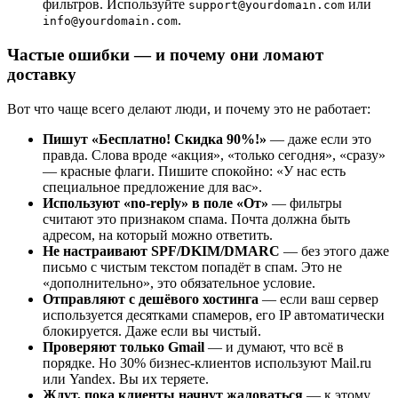
фильтров. Используйте
или
support@yourdomain.com
.
info@yourdomain.com
Частые ошибки — и почему они ломают
доставку
Вот что чаще всего делают люди, и почему это не работает:
Пишут «Бесплатно! Скидка 90%!»
— даже если это
правда. Слова вроде «акция», «только сегодня», «сразу»
— красные флаги. Пишите спокойно: «У нас есть
специальное предложение для вас».
Используют «no-reply» в поле «От»
— фильтры
считают это признаком спама. Почта должна быть
адресом, на который можно ответить.
Не настраивают SPF/DKIM/DMARC
— без этого даже
письмо с чистым текстом попадёт в спам. Это не
«дополнительно», это обязательное условие.
Отправляют с дешёвого хостинга
— если ваш сервер
используется десятками спамеров, его IP автоматически
блокируется. Даже если вы чистый.
Проверяют только Gmail
— и думают, что всё в
порядке. Но 30% бизнес-клиентов используют Mail.ru
или Yandex. Вы их теряете.
Ждут, пока клиенты начнут жаловаться
— к этому