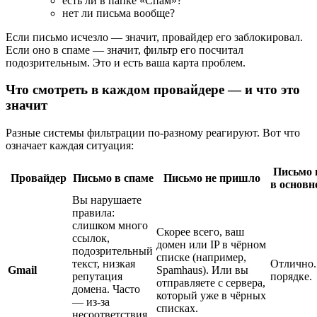
есть ли в папке «Спам»?
нет ли письма вообще?
Если письмо исчезло — значит, провайдер его заблокировал.
Если оно в спаме — значит, фильтр его посчитал
подозрительным. Это и есть ваша карта проблем.
Что смотреть в каждом провайдере — и что это
значит
Разные системы фильтрации по-разному реагируют. Вот что
означает каждая ситуация:
Письмо
Провайдер
Письмо в спаме
Письмо не пришло
в основ
Вы нарушаете
правила:
слишком много
Скорее всего, ваш
ссылок,
домен или IP в чёрном
подозрительный
списке (например,
текст, низкая
Отлично.
Gmail
Spamhaus). Или вы
репутация
порядке.
отправляете с сервера,
домена. Часто
который уже в чёрных
— из-за
списках.
несоответствия