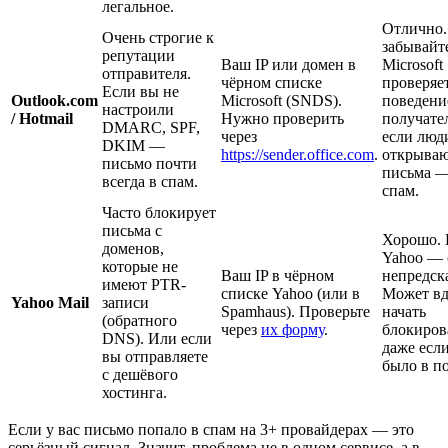
легальное.
Отлично.
Очень строгие к
забывайт
репутации
Ваш IP или домен в
Microsoft
отправителя.
чёрном списке
проверяе
Если вы не
Outlook.com
Microsoft (SNDS).
поведени
настроили
/ Hotmail
Нужно проверить
получате
DMARC, SPF,
через
если люд
DKIM —
https://sender.office.com
.
открыва
письмо почти
письма —
всегда в спам.
спам.
Часто блокирует
письма с
Хорошо.
доменов,
Yahoo —
которые не
Ваш IP в чёрном
непредск
имеют PTR-
списке Yahoo (или в
Может вд
Yahoo Mail
записи
Spamhaus). Проверьте
начать
(обратного
через
их форму
.
блокиров
DNS). Или если
даже если
вы отправляете
было в по
с дешёвого
хостинга.
Если у вас письмо попало в спам на 3+ провайдерах — это
серьёзный сигнал. Значит, проблема не в одном сервисе, а в