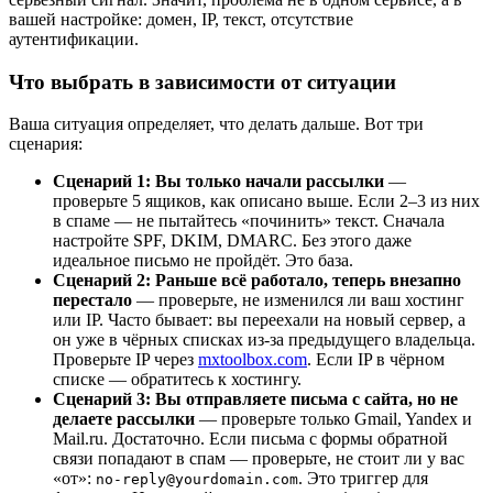
вашей настройке: домен, IP, текст, отсутствие
аутентификации.
Что выбрать в зависимости от ситуации
Ваша ситуация определяет, что делать дальше. Вот три
сценария:
Сценарий 1: Вы только начали рассылки
—
проверьте 5 ящиков, как описано выше. Если 2–3 из них
в спаме — не пытайтесь «починить» текст. Сначала
настройте SPF, DKIM, DMARC. Без этого даже
идеальное письмо не пройдёт. Это база.
Сценарий 2: Раньше всё работало, теперь внезапно
перестало
— проверьте, не изменился ли ваш хостинг
или IP. Часто бывает: вы переехали на новый сервер, а
он уже в чёрных списках из-за предыдущего владельца.
Проверьте IP через
mxtoolbox.com
. Если IP в чёрном
списке — обратитесь к хостингу.
Сценарий 3: Вы отправляете письма с сайта, но не
делаете рассылки
— проверьте только Gmail, Yandex и
Mail.ru. Достаточно. Если письма с формы обратной
связи попадают в спам — проверьте, не стоит ли у вас
«от»:
. Это триггер для
no-reply@yourdomain.com