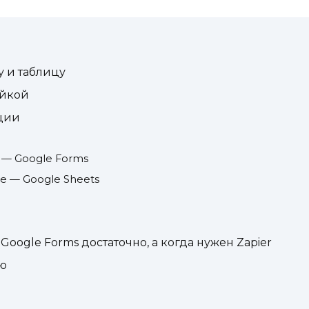
 и таблицу
ойкой
ции
 — Google Forms
е — Google Sheets
oogle Forms достаточно, а когда нужен Zapier
ию