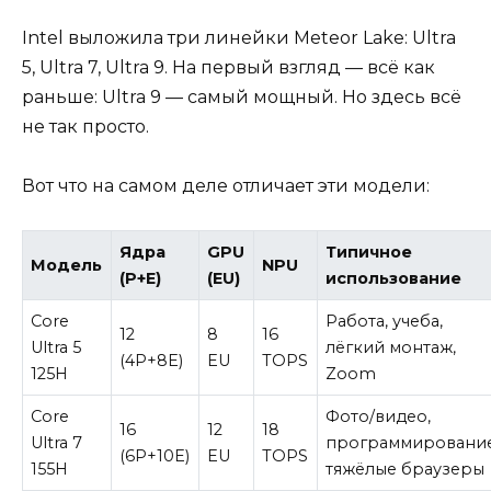
Intel выложила три линейки Meteor Lake: Ultra
5, Ultra 7, Ultra 9. На первый взгляд — всё как
раньше: Ultra 9 — самый мощный. Но здесь всё
не так просто.
Вот что на самом деле отличает эти модели:
Ядра
GPU
Типичное
Модель
NPU
(P+E)
(EU)
использование
Core
Работа, учеба,
12
8
16
Ultra 5
лёгкий монтаж,
(4P+8E)
EU
TOPS
125H
Zoom
Core
Фото/видео,
16
12
18
Ultra 7
программирование
(6P+10E)
EU
TOPS
155H
тяжёлые браузеры