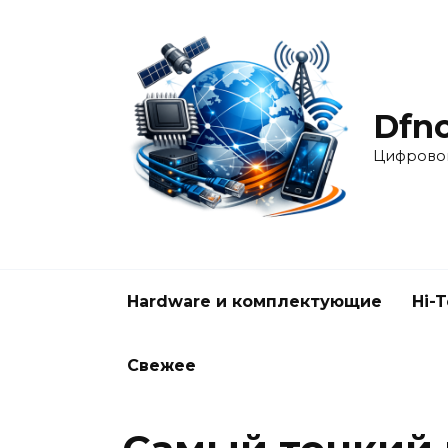
Перейти
к
содержанию
Dfnc
Цифровой
Hardware и комплектующие
Hi-
Свежее