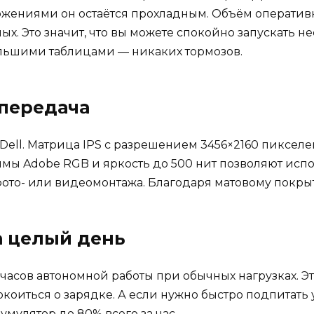
жениями он остаётся прохладным. Объём оперативно
ых. Это значит, что вы можете спокойно запускать 
ольшими таблицами — никаких тормозов.
опередача
Dell. Матрица IPS с разрешением 3456×2160 пиксел
мы Adobe RGB и яркость до 500 нит позволяют испол
ото- или видеомонтажа. Благодаря матовому покрыт
а целый день
 часов автономной работы при обычных нагрузках. Эт
коиться о зарядке. А если нужно быстро подпитать у
умулятор до 80% всего за час.