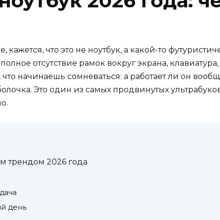
оутбук 2026 года: ч
е, кажется, что это не ноутбук, а какой-то футурис
 полное отсутствие рамок вокруг экрана, клавиатур
то начинаешь сомневаться: а работает ли он вообщ
болочка. Это один из самых продвинутых ультрабуко
о.
ым трендом 2026 года
дача
ый день