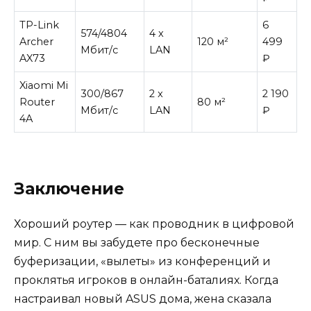
TP-Link
6
574/4804
4 x
Archer
120 м²
499
Мбит/с
LAN
AX73
₽
Xiaomi Mi
300/867
2 x
2 190
Router
80 м²
Мбит/с
LAN
₽
4A
Заключение
Хороший роутер — как проводник в цифровой
мир. С ним вы забудете про бесконечные
буферизации, «вылеты» из конференций и
проклятья игроков в онлайн-баталиях. Когда
настраивал новый ASUS дома, жена сказала