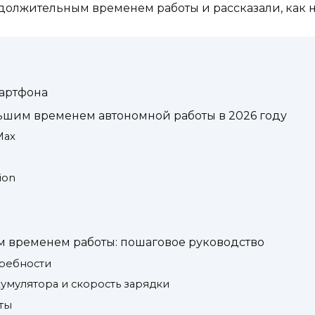
олжительным временем работы и рассказали, как н
мартфона
льшим временем автономной работы в 2026 году
Max
ion
м временем работы: пошаговое руководство
требности
кумулятора и скорость зарядки
сты