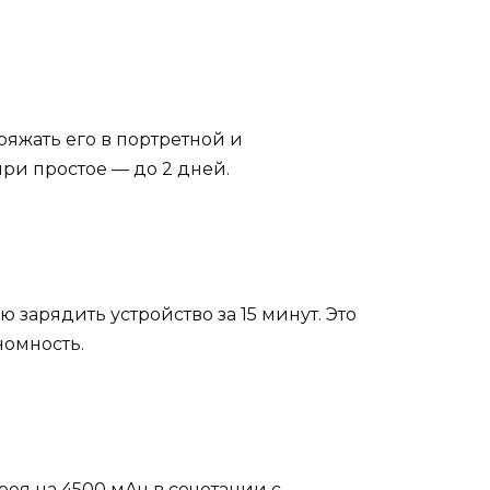
ряжать его в портретной и
при простое — до 2 дней.
 зарядить устройство за 15 минут. Это
номность.
ея на 4500 мАч в сочетании с