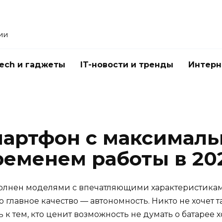
ии
Tech и гаджеты
IT-новости и тренды
Интерн
мартфон с максимал
еменем работы в 20
олнен моделями с впечатляющими характеристиками
 главное качество — автономность. Никто не хочет т
 к тем, кто ценит возможность не думать о батарее хо