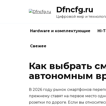
Перейти
Dfncfg.ru
к
содержанию
Цифровой мир и технолог
Hardware и комплектующие
Hi-
Свежее
Как выбрать с
автономным вр
В 2026 году рынок смартфонов переп
прежнему ставят на первое место одно
розетки по дороге. Если вы относитесь