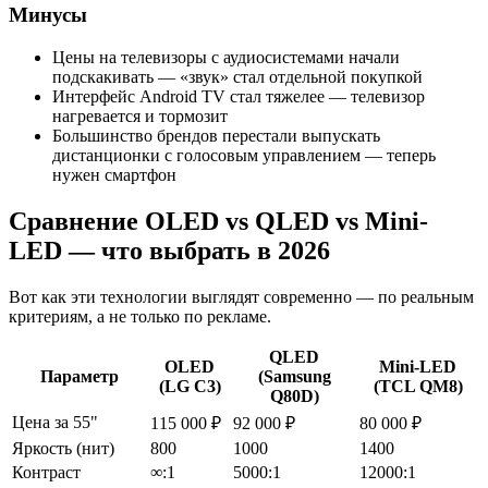
Минусы
Цены на телевизоры с аудиосистемами начали
подскакивать — «звук» стал отдельной покупкой
Интерфейс Android TV стал тяжелее — телевизор
нагревается и тормозит
Большинство брендов перестали выпускать
дистанционки с голосовым управлением — теперь
нужен смартфон
Сравнение OLED vs QLED vs Mini-
LED — что выбрать в 2026
Вот как эти технологии выглядят современно — по реальным
критериям, а не только по рекламе.
QLED
OLED
Mini-LED
Параметр
(Samsung
(LG C3)
(TCL QM8)
Q80D)
Цена за 55"
115 000 ₽
92 000 ₽
80 000 ₽
Яркость (нит)
800
1000
1400
Контраст
∞:1
5000:1
12000:1