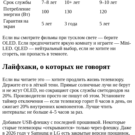
Срок службы
7–8 лет
10+ лет
9–10 лет
Потребление
100
130
120
энергии (Вт)
Гарантия на
5 лет
3 года
5 лет
экран
Если вы смотрите фильмы при тусклом свете — берите
OLED. Если предпочитаете яркую комнату и играете — Mini-
LED. QLED — нейтральный выбор, если не хотите ни
сгореть, ни пропасть в темноте.
Лайфхаки, о которых не говорят
Если вы читаете это — хотите продлить жизнь телевизору.
Держите его в лёгкой тени. Прямые солнечные лучи не берут
и не жгут OLED, но сокращают срок службы светодиодов на
20%. Производители просто не пишут об этом. Установите
таймер отключения — если телевизор горит 8 часов в день, он
сжигает 20% внутренних компонентов. Лучше чтить
интервалы: не больше 4–5 часов за раз.
Добавьте USB-флешку с последней прошивкой. Некоторые
старые телевизоры «открываются» только через флешку. Даже
в 2026 году у Samsung и LG есть закрытые версии прошивок,