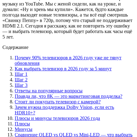
музыку из YouTube. Мы с женой сидели, как на уроке, и
думали: «Ну и хрень мы купили». Кажется, будто каждые
полгода выходят новые телевизоры, а ты всё ещё смотришь
«Свинку Пеппу» в 720p, потому что старый не поддерживает
HDMI 2.1. Сегодня я расскажу, как не повторить эту ошибку
— и выбрать телевизор, который будет работать как часы ещё
5 лет.
Содержание
Почему 90% телевизоров в 2026 году уже не тянут
обновления
Как выбрать телевизор в 2026 году за 5 минут
Шаг 1
Шаг 2
Шаг 3
Ответы на популярные вопросы
Правда ли, что 8K — это маркетинговая подделка?
Стоит ли покупать телевизор с камерой?
Зачем нужна поддержка Dolby Vision, если есть
HDR10+?
Плюсы и минусы телевизоров 2026 года
Плюсы
Минусы
Сравнение OLED vs QLED vs Mini-LED — что выбрать